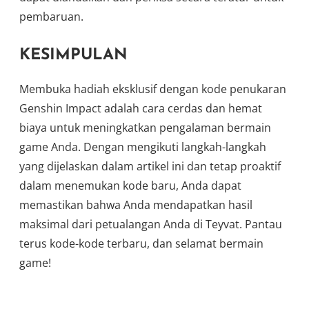
pembaruan.
KESIMPULAN
Membuka hadiah eksklusif dengan kode penukaran
Genshin Impact adalah cara cerdas dan hemat
biaya untuk meningkatkan pengalaman bermain
game Anda. Dengan mengikuti langkah-langkah
yang dijelaskan dalam artikel ini dan tetap proaktif
dalam menemukan kode baru, Anda dapat
memastikan bahwa Anda mendapatkan hasil
maksimal dari petualangan Anda di Teyvat. Pantau
terus kode-kode terbaru, dan selamat bermain
game!