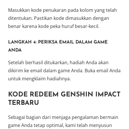
Masukkan kode penukaran pada kolom yang telah
ditentukan. Pastikan kode dimasukkan dengan
benar karena kode peka huruf besar-kecil.
LANGKAH 4: PERIKSA EMAIL DALAM GAME
ANDA
Setelah berhasil ditukarkan, hadiah Anda akan
dikirim ke email dalam game Anda. Buka email Anda
untuk mengklaim hadiahnya.
KODE REDEEM GENSHIN IMPACT
TERBARU
Sebagai bagian dari menjaga pengalaman bermain
game Anda tetap optimal, kami telah menyusun