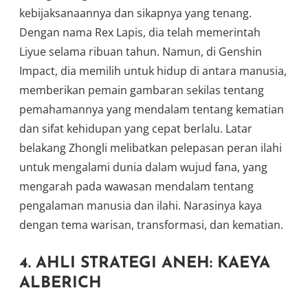
kebijaksanaannya dan sikapnya yang tenang.
Dengan nama Rex Lapis, dia telah memerintah
Liyue selama ribuan tahun. Namun, di Genshin
Impact, dia memilih untuk hidup di antara manusia,
memberikan pemain gambaran sekilas tentang
pemahamannya yang mendalam tentang kematian
dan sifat kehidupan yang cepat berlalu. Latar
belakang Zhongli melibatkan pelepasan peran ilahi
untuk mengalami dunia dalam wujud fana, yang
mengarah pada wawasan mendalam tentang
pengalaman manusia dan ilahi. Narasinya kaya
dengan tema warisan, transformasi, dan kematian.
4. AHLI STRATEGI ANEH: KAEYA
ALBERICH