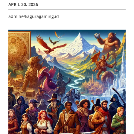
APRIL 30, 2026
admin@kaguragaming.id