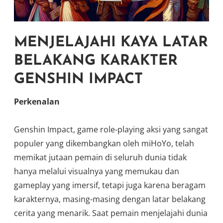
MENJELAJAHI KAYA LATAR
BELAKANG KARAKTER
GENSHIN IMPACT
Perkenalan
Genshin Impact, game role-playing aksi yang sangat
populer yang dikembangkan oleh miHoYo, telah
memikat jutaan pemain di seluruh dunia tidak
hanya melalui visualnya yang memukau dan
gameplay yang imersif, tetapi juga karena beragam
karakternya, masing-masing dengan latar belakang
cerita yang menarik. Saat pemain menjelajahi dunia