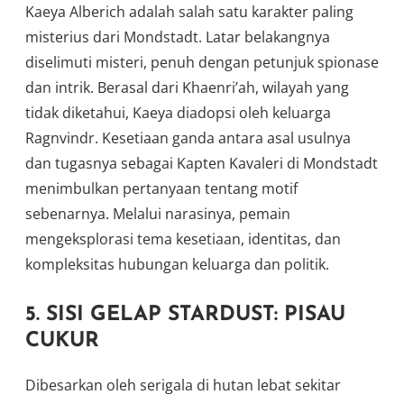
Kaeya Alberich adalah salah satu karakter paling
misterius dari Mondstadt. Latar belakangnya
diselimuti misteri, penuh dengan petunjuk spionase
dan intrik. Berasal dari Khaenri’ah, wilayah yang
tidak diketahui, Kaeya diadopsi oleh keluarga
Ragnvindr. Kesetiaan ganda antara asal usulnya
dan tugasnya sebagai Kapten Kavaleri di Mondstadt
menimbulkan pertanyaan tentang motif
sebenarnya. Melalui narasinya, pemain
mengeksplorasi tema kesetiaan, identitas, dan
kompleksitas hubungan keluarga dan politik.
5. SISI GELAP STARDUST: PISAU
CUKUR
Dibesarkan oleh serigala di hutan lebat sekitar