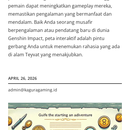
pemain dapat meningkatkan gameplay mereka,
memastikan pengalaman yang bermanfaat dan
mendalam. Baik Anda seorang musafir
berpengalaman atau pendatang baru di dunia
Genshin Impact, peta interaktif adalah pintu
gerbang Anda untuk menemukan rahasia yang ada
di alam Teyvat yang menakjubkan.
APRIL 26, 2026
admin@kaguragaming.id