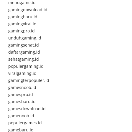
menugame.id
gamingdownload.id
gamingbaru.id
gamingviral.id
gamingpro.id
unduhgaming.id
gamingsehat.id
daftargaming.id
sehatgaming.id
populergaming.id
viralgaming.id
gamingterpopuler.id
gamesnoob.id
gamespro.id
gamesbaru.id
gamesdownload.id
gamenoob.id
populergames.id
gamebaru.id