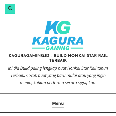
Search
Search
Skip
for:
to
content
KAGURAGAMING.ID – BUILD HONKAI STAR RAIL
TERBAIK
Ini dia Build paling lengkap buat Honkai Star Rail tahun
Terbaik. Cocok buat yang baru mulai atau yang ingin
meningkatkan performa secara signifikan!
Menu