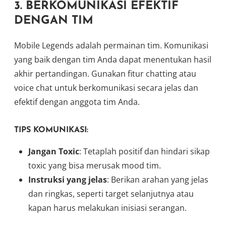
3. BERKOMUNIKASI EFEKTIF
DENGAN TIM
Mobile Legends adalah permainan tim. Komunikasi
yang baik dengan tim Anda dapat menentukan hasil
akhir pertandingan. Gunakan fitur chatting atau
voice chat untuk berkomunikasi secara jelas dan
efektif dengan anggota tim Anda.
TIPS KOMUNIKASI:
Jangan Toxic
: Tetaplah positif dan hindari sikap
toxic yang bisa merusak mood tim.
Instruksi yang jelas
: Berikan arahan yang jelas
dan ringkas, seperti target selanjutnya atau
kapan harus melakukan inisiasi serangan.