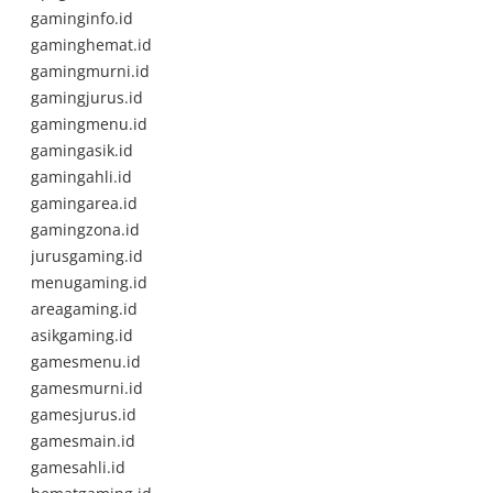
gaminginfo.id
gaminghemat.id
gamingmurni.id
gamingjurus.id
gamingmenu.id
gamingasik.id
gamingahli.id
gamingarea.id
gamingzona.id
jurusgaming.id
menugaming.id
areagaming.id
asikgaming.id
gamesmenu.id
gamesmurni.id
gamesjurus.id
gamesmain.id
gamesahli.id