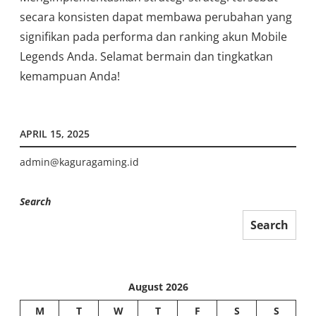
secara konsisten dapat membawa perubahan yang
signifikan pada performa dan ranking akun Mobile
Legends Anda. Selamat bermain dan tingkatkan
kemampuan Anda!
APRIL 15, 2025
admin@kaguragaming.id
Search
Search
August 2026
M
T
W
T
F
S
S