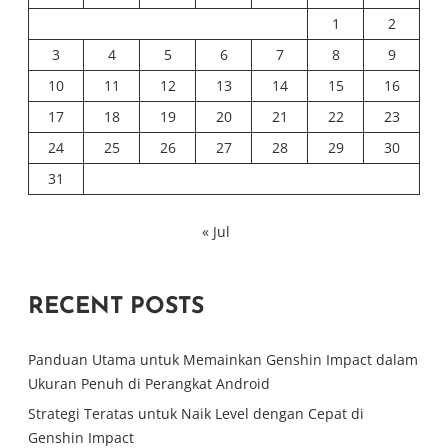
1
2
3
4
5
6
7
8
9
10
11
12
13
14
15
16
17
18
19
20
21
22
23
24
25
26
27
28
29
30
31
« Jul
RECENT POSTS
Panduan Utama untuk Memainkan Genshin Impact dalam
Ukuran Penuh di Perangkat Android
Strategi Teratas untuk Naik Level dengan Cepat di
Genshin Impact