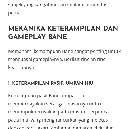
subjek yang sangat menarik dalam komunitas
pemain.
MEKANIKA KETERAMPILAN DAN
GAMEPLAY BANE
Memahami kemampuan Bane sangat penting untuk
menguasai gameplaynya. Berikut rincian rinci
keahliannya:
1.
KETERAMPILAN PASIF: UMPAN HIU
Kemampuan pasif Bane, umpan hiu,
memberdayakan serangan dasarnya untuk
menumpuk kerusakan pada musuh, berpuncak
pada final yang menghancurkan yang meletus
dengan kerusakan tambahan dan area efek sihir