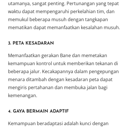
utamanya, sangat penting. Pertunangan yang tepat
waktu dapat mempengaruhi perkelahian tim, dan
memukul beberapa musuh dengan tangkapan
mematikan dapat memanfaatkan kesalahan musuh.
3.
PETA KESADARAN
Memanfaatkan gerakan Bane dan memetakan
kemampuan kontrol untuk memberikan tekanan di
beberapa jalur. Kecakapannya dalam pengepungan
menara ditambah dengan kesadaran peta dapat
mengiris pertahanan dan membuka jalan bagi
kemenangan.
4.
GAYA BERMAIN ADAPTIF
Kemampuan beradaptasi adalah kunci dengan