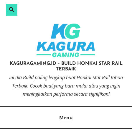
Search
Search
Skip
for:
to
content
KAGURAGAMING.ID – BUILD HONKAI STAR RAIL
TERBAIK
Ini dia Build paling lengkap buat Honkai Star Rail tahun
Terbaik. Cocok buat yang baru mulai atau yang ingin
meningkatkan performa secara signifikan!
Menu