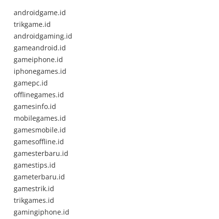
androidgame.id
trikgame.id
androidgaming.id
gameandroid.id
gameiphone.id
iphonegames.id
gamepc.id
offlinegames.id
gamesinfo.id
mobilegames.id
gamesmobile.id
gamesoffline.id
gamesterbaru.id
gamestips.id
gameterbaru.id
gamestrik.id
trikgames.id
gamingiphone.id