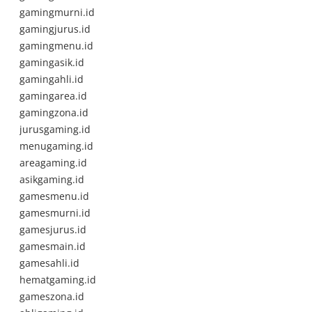
gamingmurni.id
gamingjurus.id
gamingmenu.id
gamingasik.id
gamingahli.id
gamingarea.id
gamingzona.id
jurusgaming.id
menugaming.id
areagaming.id
asikgaming.id
gamesmenu.id
gamesmurni.id
gamesjurus.id
gamesmain.id
gamesahli.id
hematgaming.id
gameszona.id