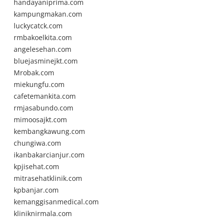
handayaniprima.com
kampungmakan.com
luckycatck.com
rmbakoelkita.com
angelesehan.com
bluejasminejkt.com
Mrobak.com
miekungfu.com
cafetemankita.com
rmjasabundo.com
mimoosajkt.com
kembangkawung.com
chungiwa.com
ikanbakarcianjur.com
kpjisehat.com
mitrasehatklinik.com
kpbanjar.com
kemanggisanmedical.com
kliniknirmala.com