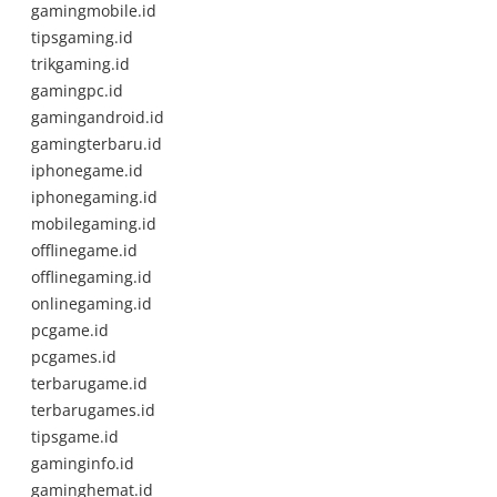
gamingmobile.id
tipsgaming.id
trikgaming.id
gamingpc.id
gamingandroid.id
gamingterbaru.id
iphonegame.id
iphonegaming.id
mobilegaming.id
offlinegame.id
offlinegaming.id
onlinegaming.id
pcgame.id
pcgames.id
terbarugame.id
terbarugames.id
tipsgame.id
gaminginfo.id
gaminghemat.id