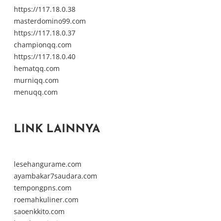
https://117.18.0.38
masterdomino99.com
https://117.18.0.37
championqq.com
https://117.18.0.40
hematqq.com
murniqq.com
menuqq.com
LINK LAINNYA
lesehangurame.com
ayambakar7saudara.com
tempongpns.com
roemahkuliner.com
saoenkkito.com