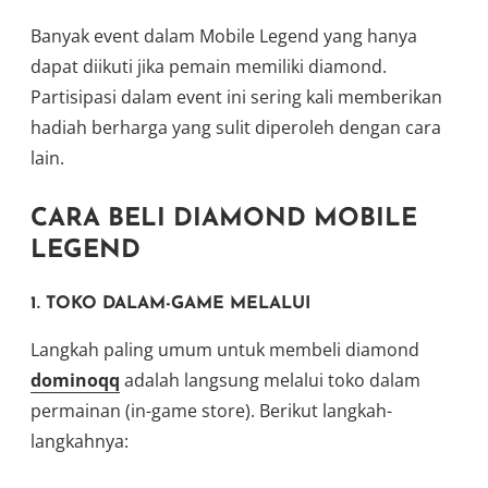
Banyak event dalam Mobile Legend yang hanya
dapat diikuti jika pemain memiliki diamond.
Partisipasi dalam event ini sering kali memberikan
hadiah berharga yang sulit diperoleh dengan cara
lain.
CARA BELI DIAMOND MOBILE
LEGEND
1. TOKO DALAM-GAME MELALUI
Langkah paling umum untuk membeli diamond
dominoqq
adalah langsung melalui toko dalam
permainan (in-game store). Berikut langkah-
langkahnya: