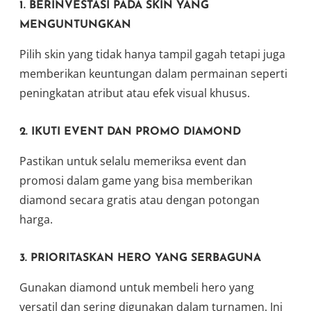
1. BERINVESTASI PADA SKIN YANG
MENGUNTUNGKAN
Pilih skin yang tidak hanya tampil gagah tetapi juga
memberikan keuntungan dalam permainan seperti
peningkatan atribut atau efek visual khusus.
2. IKUTI EVENT DAN PROMO DIAMOND
Pastikan untuk selalu memeriksa event dan
promosi dalam game yang bisa memberikan
diamond secara gratis atau dengan potongan
harga.
3. PRIORITASKAN HERO YANG SERBAGUNA
Gunakan diamond untuk membeli hero yang
versatil dan sering digunakan dalam turnamen. Ini