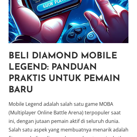
BELI DIAMOND MOBILE
LEGEND: PANDUAN
PRAKTIS UNTUK PEMAIN
BARU
Mobile Legend adalah salah satu game MOBA
(Multiplayer Online Battle Arena) terpopuler saat
ini, dengan jutaan pemain aktif di seluruh dunia.
Salah satu aspek yang membuatnya menarik adalah