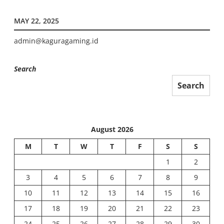
MAY 22, 2025
admin@kaguragaming.id
Search
Search
August 2026
M
T
W
T
F
S
S
1
2
3
4
5
6
7
8
9
10
11
12
13
14
15
16
17
18
19
20
21
22
23
24
25
26
27
28
29
30