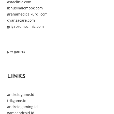
astaclinic.com
ibnusinalombok.com
grahamedicalkurdi.com
dyanzacare.com
griyabromoclinic.com
pkv games
LINKS
androidgame.id
trikgame.id
androidgaming.id
gameandroid.id