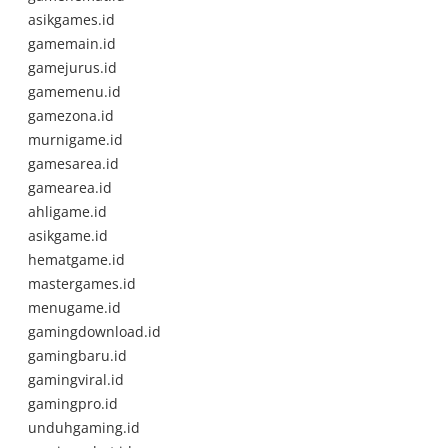
asikgames.id
gamemain.id
gamejurus.id
gamemenu.id
gamezona.id
murnigame.id
gamesarea.id
gamearea.id
ahligame.id
asikgame.id
hematgame.id
mastergames.id
menugame.id
gamingdownload.id
gamingbaru.id
gamingviral.id
gamingpro.id
unduhgaming.id