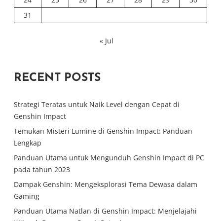
31
« Jul
RECENT POSTS
Strategi Teratas untuk Naik Level dengan Cepat di
Genshin Impact
Temukan Misteri Lumine di Genshin Impact: Panduan
Lengkap
Panduan Utama untuk Mengunduh Genshin Impact di PC
pada tahun 2023
Dampak Genshin: Mengeksplorasi Tema Dewasa dalam
Gaming
Panduan Utama Natlan di Genshin Impact: Menjelajahi