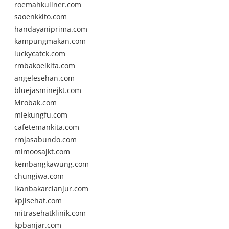
roemahkuliner.com
saoenkkito.com
handayaniprima.com
kampungmakan.com
luckycatck.com
rmbakoelkita.com
angelesehan.com
bluejasminejkt.com
Mrobak.com
miekungfu.com
cafetemankita.com
rmjasabundo.com
mimoosajkt.com
kembangkawung.com
chungiwa.com
ikanbakarcianjur.com
kpjisehat.com
mitrasehatklinik.com
kpbanjar.com