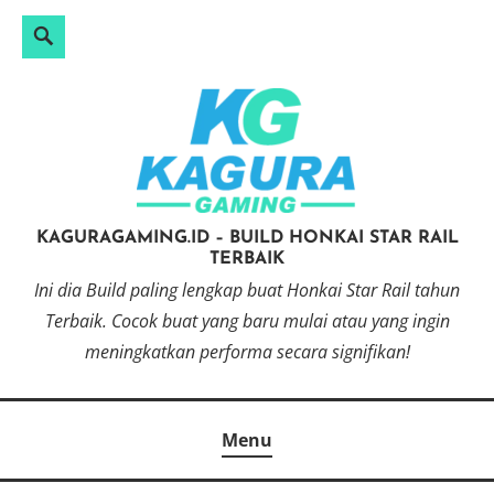
Search
Search
Skip
for:
to
content
KAGURAGAMING.ID – BUILD HONKAI STAR RAIL
TERBAIK
Ini dia Build paling lengkap buat Honkai Star Rail tahun
Terbaik. Cocok buat yang baru mulai atau yang ingin
meningkatkan performa secara signifikan!
Menu