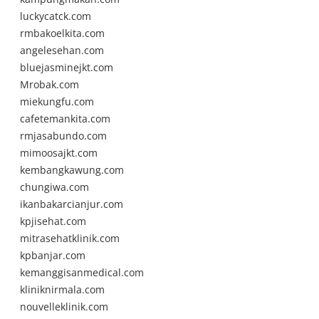
luckycatck.com
rmbakoelkita.com
angelesehan.com
bluejasminejkt.com
Mrobak.com
miekungfu.com
cafetemankita.com
rmjasabundo.com
mimoosajkt.com
kembangkawung.com
chungiwa.com
ikanbakarcianjur.com
kpjisehat.com
mitrasehatklinik.com
kpbanjar.com
kemanggisanmedical.com
kliniknirmala.com
nouvelleklinik.com