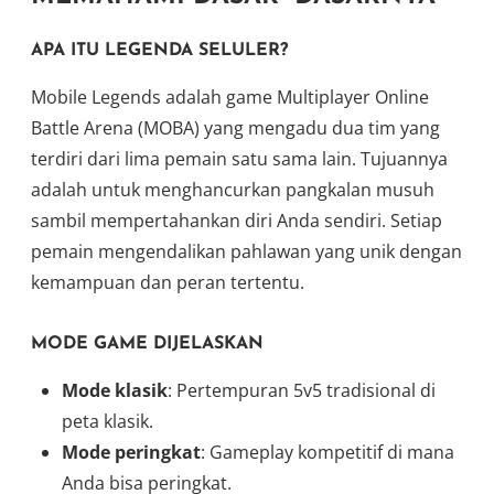
APA ITU LEGENDA SELULER?
Mobile Legends adalah game Multiplayer Online
Battle Arena (MOBA) yang mengadu dua tim yang
terdiri dari lima pemain satu sama lain. Tujuannya
adalah untuk menghancurkan pangkalan musuh
sambil mempertahankan diri Anda sendiri. Setiap
pemain mengendalikan pahlawan yang unik dengan
kemampuan dan peran tertentu.
MODE GAME DIJELASKAN
Mode klasik
: Pertempuran 5v5 tradisional di
peta klasik.
Mode peringkat
: Gameplay kompetitif di mana
Anda bisa peringkat.