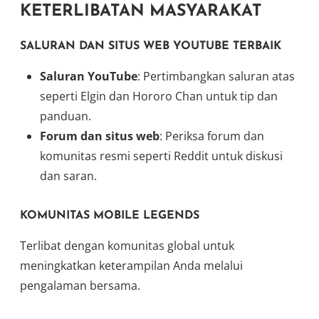
KETERLIBATAN MASYARAKAT
SALURAN DAN SITUS WEB YOUTUBE TERBAIK
Saluran YouTube
: Pertimbangkan saluran atas
seperti Elgin dan Hororo Chan untuk tip dan
panduan.
Forum dan situs web
: Periksa forum dan
komunitas resmi seperti Reddit untuk diskusi
dan saran.
KOMUNITAS MOBILE LEGENDS
Terlibat dengan komunitas global untuk
meningkatkan keterampilan Anda melalui
pengalaman bersama.