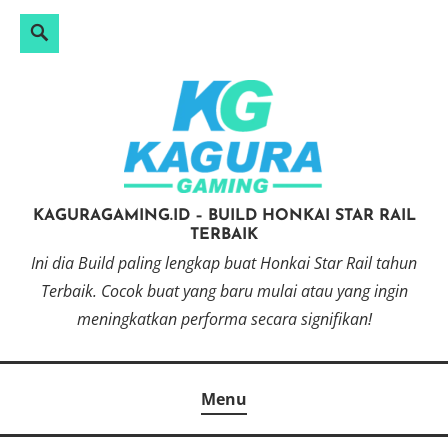
Search
Search
Skip
for:
to
content
KAGURAGAMING.ID – BUILD HONKAI STAR RAIL
TERBAIK
Ini dia Build paling lengkap buat Honkai Star Rail tahun
Terbaik. Cocok buat yang baru mulai atau yang ingin
meningkatkan performa secara signifikan!
Menu