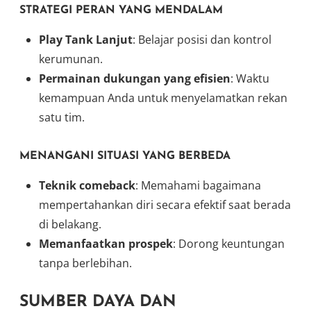
STRATEGI PERAN YANG MENDALAM
Play Tank Lanjut
: Belajar posisi dan kontrol
kerumunan.
Permainan dukungan yang efisien
: Waktu
kemampuan Anda untuk menyelamatkan rekan
satu tim.
MENANGANI SITUASI YANG BERBEDA
Teknik comeback
: Memahami bagaimana
mempertahankan diri secara efektif saat berada
di belakang.
Memanfaatkan prospek
: Dorong keuntungan
tanpa berlebihan.
SUMBER DAYA DAN