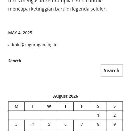
terus mengasah keterampilan Anda untuk
mencapai ketinggian baru di legenda seluler.
MAY 4, 2025
admin@kaguragaming.id
Search
Search
August 2026
M
T
W
T
F
S
S
1
2
3
4
5
6
7
8
9