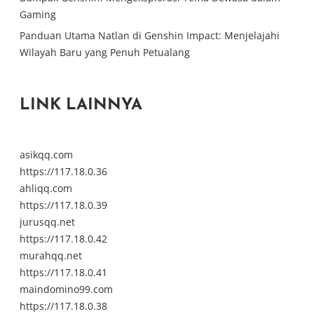
Gaming
Panduan Utama Natlan di Genshin Impact: Menjelajahi
Wilayah Baru yang Penuh Petualang
LINK LAINNYA
asikqq.com
https://117.18.0.36
ahliqq.com
https://117.18.0.39
jurusqq.net
https://117.18.0.42
murahqq.net
https://117.18.0.41
maindomino99.com
https://117.18.0.38