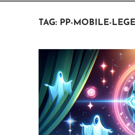
TAG:
PP-MOBILE-LEG