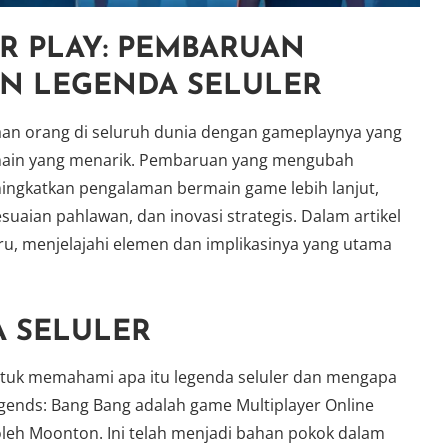
 PLAY: PEMBARUAN
AN LEGENDA SELULER
taan orang di seluruh dunia dengan gameplaynya yang
ain yang menarik. Pembaruan yang mengubah
ningkatkan pengalaman bermain game lebih lanjut,
uaian pahlawan, dan inovasi strategis. Dalam artikel
u, menjelajahi elemen dan implikasinya yang utama
 SELULER
ntuk memahami apa itu legenda seluler dan mengapa
egends: Bang Bang adalah game Multiplayer Online
leh Moonton. Ini telah menjadi bahan pokok dalam