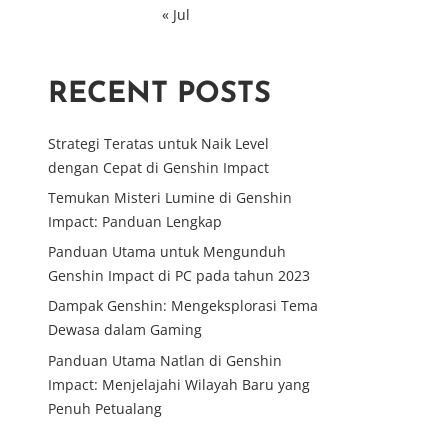
« Jul
RECENT POSTS
Strategi Teratas untuk Naik Level
dengan Cepat di Genshin Impact
Temukan Misteri Lumine di Genshin
Impact: Panduan Lengkap
Panduan Utama untuk Mengunduh
Genshin Impact di PC pada tahun 2023
Dampak Genshin: Mengeksplorasi Tema
Dewasa dalam Gaming
Panduan Utama Natlan di Genshin
Impact: Menjelajahi Wilayah Baru yang
Penuh Petualang