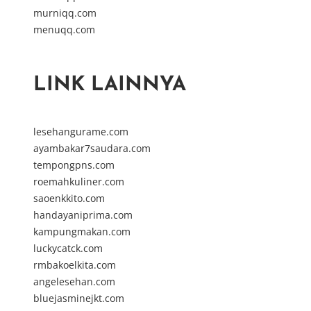
murniqq.com
menuqq.com
LINK LAINNYA
lesehangurame.com
ayambakar7saudara.com
tempongpns.com
roemahkuliner.com
saoenkkito.com
handayaniprima.com
kampungmakan.com
luckycatck.com
rmbakoelkita.com
angelesehan.com
bluejasminejkt.com