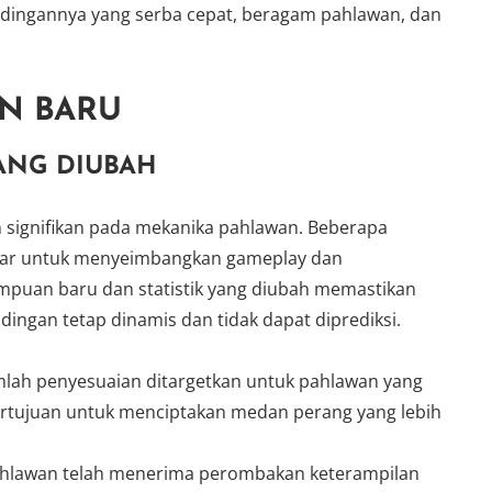
ndingannya yang serba cepat, beragam pahlawan, dan
N BARU
ANG DIUBAH
ignifikan pada mekanika pahlawan. Beberapa
esar untuk menyeimbangkan gameplay dan
mpuan baru dan statistik yang diubah memastikan
dingan tetap dinamis dan tidak dapat diprediksi.
lah penyesuaian ditargetkan untuk pahlawan yang
bertujuan untuk menciptakan medan perang yang lebih
hlawan telah menerima perombakan keterampilan