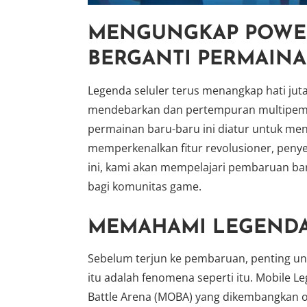
MENGUNGKAP POWER
BERGANTI PERMAIN
Legenda seluler terus menangkap hati ju
mendebarkan dan pertempuran multipem
permainan baru-baru ini diatur untuk me
memperkenalkan fitur revolusioner, penyes
ini, kami akan mempelajari pembaruan bar
bagi komunitas game.
MEMAHAMI LEGENDA
Sebelum terjun ke pembaruan, penting u
itu adalah fenomena seperti itu. Mobile L
Battle Arena (MOBA) yang dikembangkan o