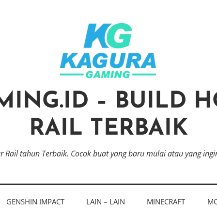
ING.ID – BUILD H
RAIL TERBAIK
tar Rail tahun Terbaik. Cocok buat yang baru mulai atau yang ing
GENSHIN IMPACT
LAIN – LAIN
MINECRAFT
MO