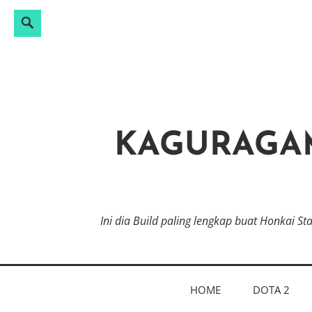
Search
Search
Skip
for:
to
content
KAGURAGAM
Ini dia Build paling lengkap buat Honkai S
HOME
DOTA 2