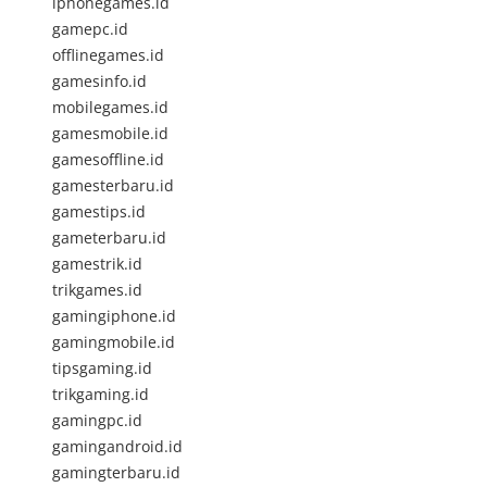
iphonegames.id
gamepc.id
offlinegames.id
gamesinfo.id
mobilegames.id
gamesmobile.id
gamesoffline.id
gamesterbaru.id
gamestips.id
gameterbaru.id
gamestrik.id
trikgames.id
gamingiphone.id
gamingmobile.id
tipsgaming.id
trikgaming.id
gamingpc.id
gamingandroid.id
gamingterbaru.id