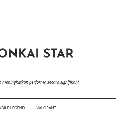
ONKAI STAR
in meningkatkan performa secara signifikan!
BILE LEGEND
VALORANT