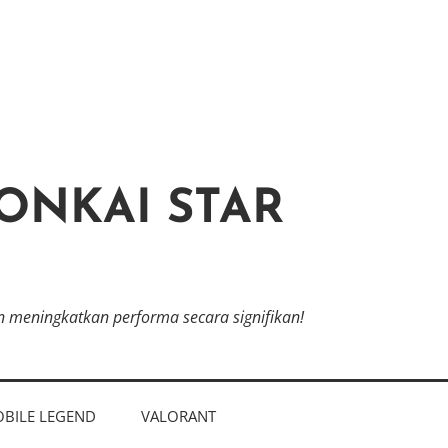
ONKAI STAR
in meningkatkan performa secara signifikan!
BILE LEGEND
VALORANT