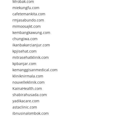
Mrobak.com
miekungfu.com
cafetemankita.com
rmjasabundo.com
mimoosajkt.com
kembangkawung.com
chungiwa.com
ikanbakarcianjur.com
kpjisehat.com
mitrasehatklinik.com
kpbanjar.com
kemanggisanmedical.com
kliniknirmala.com
nouvelleklinik.com
KainaHealth.com
shabirahusada.com
yadikacare.com
astaclinic.com
ibnusinalombok.com