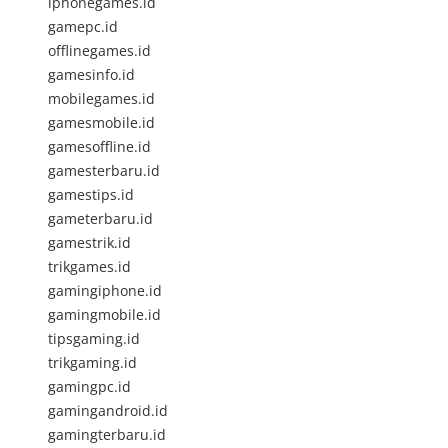
iphonegames.id
gamepc.id
offlinegames.id
gamesinfo.id
mobilegames.id
gamesmobile.id
gamesoffline.id
gamesterbaru.id
gamestips.id
gameterbaru.id
gamestrik.id
trikgames.id
gamingiphone.id
gamingmobile.id
tipsgaming.id
trikgaming.id
gamingpc.id
gamingandroid.id
gamingterbaru.id