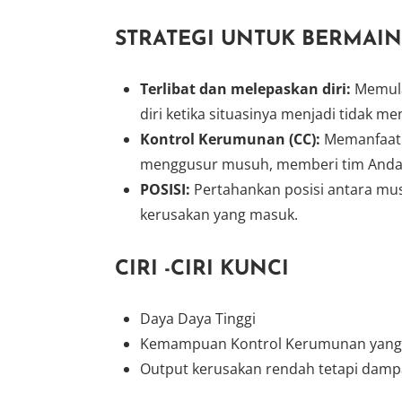
STRATEGI UNTUK BERMAIN
Terlibat dan melepaskan diri:
Memula
diri ketika situasinya menjadi tidak 
Kontrol Kerumunan (CC):
Memanfaatk
menggusur musuh, memberi tim Anda 
POSISI:
Pertahankan posisi antara mu
kerusakan yang masuk.
CIRI -CIRI KUNCI
Daya Daya Tinggi
Kemampuan Kontrol Kerumunan yang
Output kerusakan rendah tetapi dampa