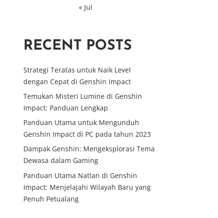
« Jul
RECENT POSTS
Strategi Teratas untuk Naik Level
dengan Cepat di Genshin Impact
Temukan Misteri Lumine di Genshin
Impact: Panduan Lengkap
Panduan Utama untuk Mengunduh
Genshin Impact di PC pada tahun 2023
Dampak Genshin: Mengeksplorasi Tema
Dewasa dalam Gaming
Panduan Utama Natlan di Genshin
Impact: Menjelajahi Wilayah Baru yang
Penuh Petualang