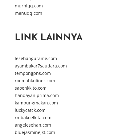
murniqq.com
menuqq.com
LINK LAINNYA
lesehangurame.com
ayambakar7saudara.com
tempongpns.com
roemahkuliner.com
saoenkkito.com
handayaniprima.com
kampungmakan.com
luckycatck.com
rmbakoelkita.com
angelesehan.com
bluejasminejkt.com