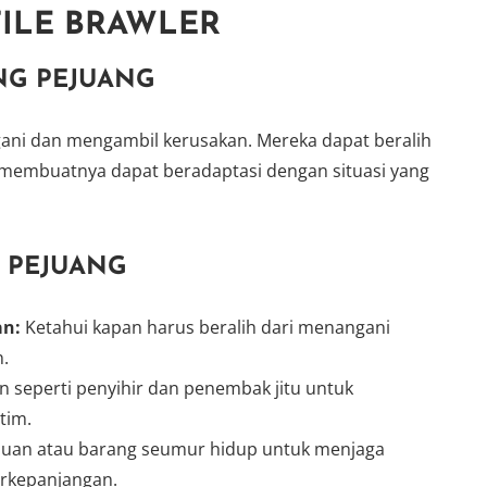
TILE BRAWLER
NG PEJUANG
ani dan mengambil kerusakan. Mereka dapat beralih
, membuatnya dapat beradaptasi dengan situasi yang
N PEJUANG
an:
Ketahui kapan harus beralih dari menangani
.
in seperti penyihir dan penembak jitu untuk
tim.
an atau barang seumur hidup untuk menjaga
erkepanjangan.