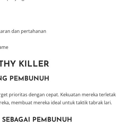
garan dan pertahanan
game
LTHY KILLER
NG PEMBUNUH
et prioritas dengan cepat. Kekuatan mereka terletak
eka, membuat mereka ideal untuk taktik tabrak lari.
N SEBAGAI PEMBUNUH