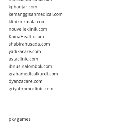
kpbanjar.com
kemanggisanmedical.com
kliniknirmala.com
nouvelleklinik.com
KainaHealth.com
shabirahusada.com
yadikacare.com
astaclinic.com
ibnusinalombok.com
grahamedicalkurdi.com
dyanzacare.com
griyabromoclinic.com
pkv games