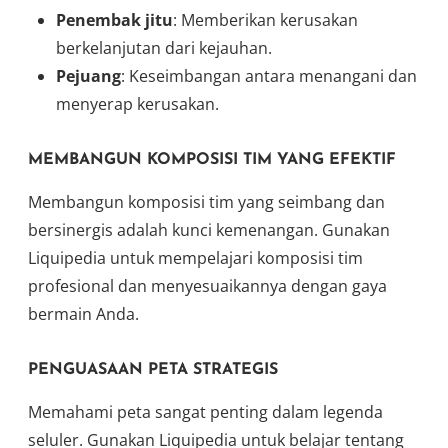
Penembak jitu
: Memberikan kerusakan
berkelanjutan dari kejauhan.
Pejuang
: Keseimbangan antara menangani dan
menyerap kerusakan.
MEMBANGUN KOMPOSISI TIM YANG EFEKTIF
Membangun komposisi tim yang seimbang dan
bersinergis adalah kunci kemenangan. Gunakan
Liquipedia untuk mempelajari komposisi tim
profesional dan menyesuaikannya dengan gaya
bermain Anda.
PENGUASAAN PETA STRATEGIS
Memahami peta sangat penting dalam legenda
seluler. Gunakan Liquipedia untuk belajar tentang