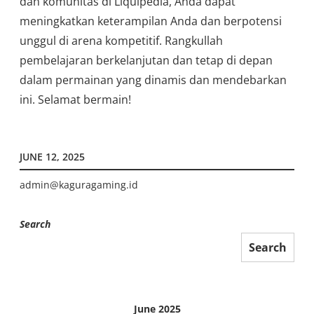
dan komunitas di Liquipedia, Anda dapat
meningkatkan keterampilan Anda dan berpotensi
unggul di arena kompetitif. Rangkullah
pembelajaran berkelanjutan dan tetap di depan
dalam permainan yang dinamis dan mendebarkan
ini. Selamat bermain!
JUNE 12, 2025
admin@kaguragaming.id
Search
Search
June 2025