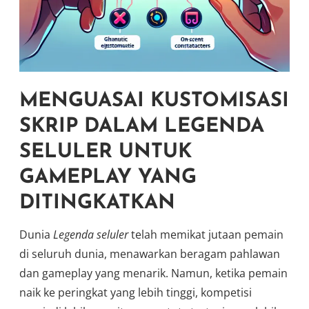
MENGUASAI KUSTOMISASI
SKRIP DALAM LEGENDA
SELULER UNTUK
GAMEPLAY YANG
DITINGKATKAN
Dunia
Legenda seluler
telah memikat jutaan pemain
di seluruh dunia, menawarkan beragam pahlawan
dan gameplay yang menarik. Namun, ketika pemain
naik ke peringkat yang lebih tinggi, kompetisi