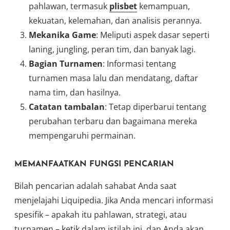
pahlawan, termasuk
plisbet
kemampuan,
kekuatan, kelemahan, dan analisis perannya.
Mekanika Game
: Meliputi aspek dasar seperti
laning, jungling, peran tim, dan banyak lagi.
Bagian Turnamen
: Informasi tentang
turnamen masa lalu dan mendatang, daftar
nama tim, dan hasilnya.
Catatan tambalan
: Tetap diperbarui tentang
perubahan terbaru dan bagaimana mereka
mempengaruhi permainan.
MEMANFAATKAN FUNGSI PENCARIAN
Bilah pencarian adalah sahabat Anda saat
menjelajahi Liquipedia. Jika Anda mencari informasi
spesifik – apakah itu pahlawan, strategi, atau
turnamen – ketik dalam istilah ini, dan Anda akan