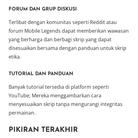
FORUM DAN GRUP DISKUSI
Terlibat dengan komunitas seperti Reddit atau
forum Mobile Legends dapat memberikan wawasan
yang berharga dan berbagi skrip yang dapat
disesuaikan bersama dengan panduan untuk skrip
etika.
TUTORIAL DAN PANDUAN
Banyak tutorial tersedia di platform seperti
YouTube; Mereka menggambarkan cara
menyesuaikan skrip tanpa mengurangi integritas
permainan.
PIKIRAN TERAKHIR