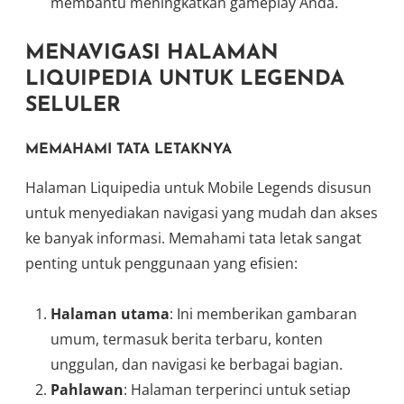
membantu meningkatkan gameplay Anda.
MENAVIGASI HALAMAN
LIQUIPEDIA UNTUK LEGENDA
SELULER
MEMAHAMI TATA LETAKNYA
Halaman Liquipedia untuk Mobile Legends disusun
untuk menyediakan navigasi yang mudah dan akses
ke banyak informasi. Memahami tata letak sangat
penting untuk penggunaan yang efisien:
Halaman utama
: Ini memberikan gambaran
umum, termasuk berita terbaru, konten
unggulan, dan navigasi ke berbagai bagian.
Pahlawan
: Halaman terperinci untuk setiap