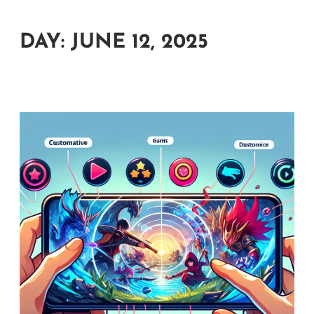
DAY:
JUNE 12, 2025