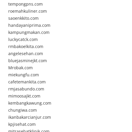
tempongpns.com
roemahkuliner.com
saoenkkito.com
handayaniprima.com
kampungmakan.com
luckycatck.com
rmbakoelkita.com
angelesehan.com
bluejasminejkt.com
Mrobak.com
miekungfu.com
cafetemankita.com
rmjasabundo.com
mimoosajkt.com
kembangkawung.com
chungiwa.com
ikanbakarcianjur.com
kpjisehat.com
mitrasehatklinik.com