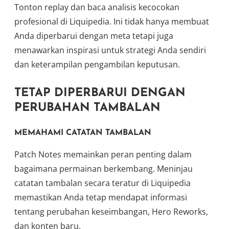
Tonton replay dan baca analisis kecocokan
profesional di Liquipedia. Ini tidak hanya membuat
Anda diperbarui dengan meta tetapi juga
menawarkan inspirasi untuk strategi Anda sendiri
dan keterampilan pengambilan keputusan.
TETAP DIPERBARUI DENGAN
PERUBAHAN TAMBALAN
MEMAHAMI CATATAN TAMBALAN
Patch Notes memainkan peran penting dalam
bagaimana permainan berkembang. Meninjau
catatan tambalan secara teratur di Liquipedia
memastikan Anda tetap mendapat informasi
tentang perubahan keseimbangan, Hero Reworks,
dan konten baru.