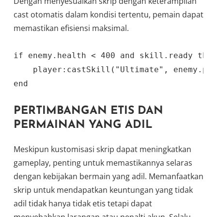
Dengan menyesuaikan skrip dengan keterampilan
cast otomatis dalam kondisi tertentu, pemain dapat
memastikan efisiensi maksimal.
if enemy.health < 400 and skill.ready then

    player:castSkill("Ultimate", enemy.pos
end
PERTIMBANGAN ETIS DAN
PERMAINAN YANG ADIL
Meskipun kustomisasi skrip dapat meningkatkan
gameplay, penting untuk memastikannya selaras
dengan kebijakan bermain yang adil. Memanfaatkan
skrip untuk mendapatkan keuntungan yang tidak
adil tidak hanya tidak etis tetapi dapat
menyebabkan larangan atau penalti akun. Selalu