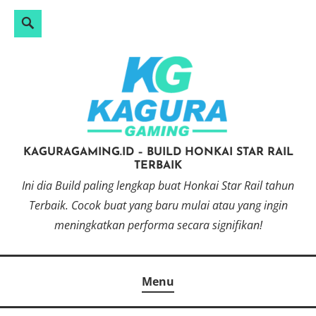
Search
Search
Skip
for:
to
content
KAGURAGAMING.ID – BUILD HONKAI STAR RAIL
TERBAIK
Ini dia Build paling lengkap buat Honkai Star Rail tahun
Terbaik. Cocok buat yang baru mulai atau yang ingin
meningkatkan performa secara signifikan!
Menu