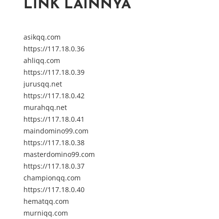
LINK LAINNYA
asikqq.com
https://117.18.0.36
ahliqq.com
https://117.18.0.39
jurusqq.net
https://117.18.0.42
murahqq.net
https://117.18.0.41
maindomino99.com
https://117.18.0.38
masterdomino99.com
https://117.18.0.37
championqq.com
https://117.18.0.40
hematqq.com
murniqq.com