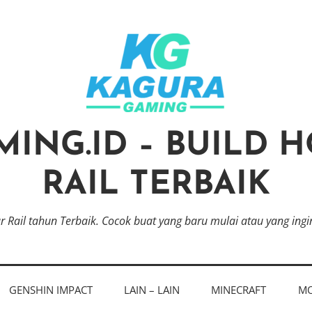
ING.ID – BUILD H
RAIL TERBAIK
tar Rail tahun Terbaik. Cocok buat yang baru mulai atau yang ing
GENSHIN IMPACT
LAIN – LAIN
MINECRAFT
MO