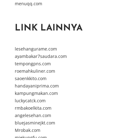
menuqq.com
LINK LAINNYA
lesehangurame.com
ayambakar7saudara.com
tempongpns.com
roemahkuliner.com
saoenkkito.com
handayaniprima.com
kampungmakan.com
luckycatck.com
rmbakoelkita.com
angelesehan.com
bluejasminejkt.com
Mrobak.com
miekungfu.com