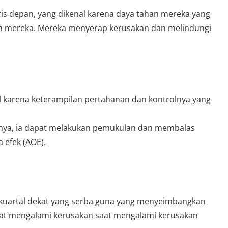
is depan, yang dikenal karena daya tahan mereka yang
n mereka. Mereka menyerap kerusakan dan melindungi
al karena keterampilan pertahanan dan kontrolnya yang
nnya, ia dapat melakukan pemukulan dan membalas
 efek (AOE).
kuartal dekat yang serba guna yang menyeimbangkan
at mengalami kerusakan saat mengalami kerusakan