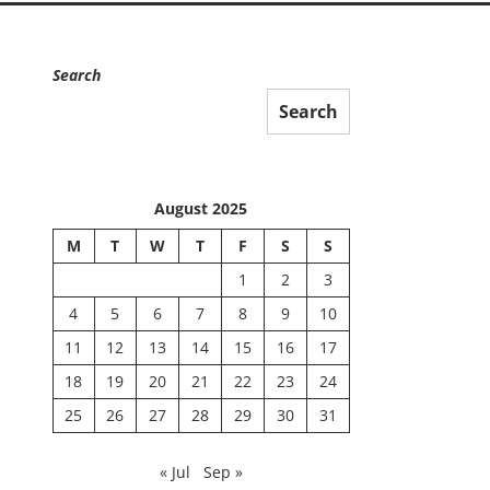
Search
Search
August 2025
M
T
W
T
F
S
S
1
2
3
4
5
6
7
8
9
10
11
12
13
14
15
16
17
18
19
20
21
22
23
24
25
26
27
28
29
30
31
« Jul
Sep »