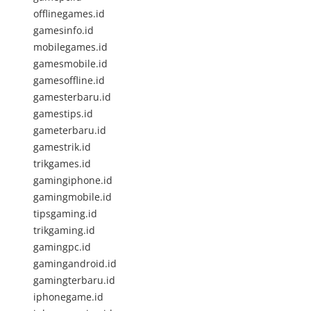
offlinegames.id
gamesinfo.id
mobilegames.id
gamesmobile.id
gamesoffline.id
gamesterbaru.id
gamestips.id
gameterbaru.id
gamestrik.id
trikgames.id
gamingiphone.id
gamingmobile.id
tipsgaming.id
trikgaming.id
gamingpc.id
gamingandroid.id
gamingterbaru.id
iphonegame.id