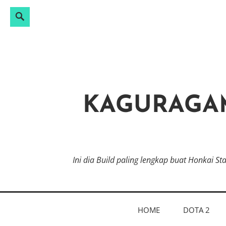
Search
Search
Skip
for:
to
content
KAGURAGAM
Ini dia Build paling lengkap buat Honkai S
HOME
DOTA 2