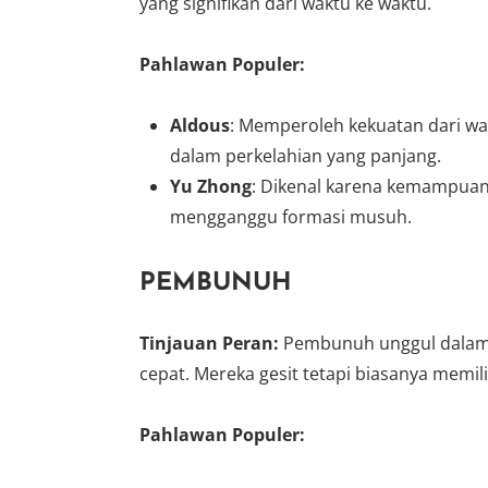
yang signifikan dari waktu ke waktu.
Pahlawan Populer:
Aldous
: Memperoleh kekuatan dari wa
dalam perkelahian yang panjang.
Yu Zhong
: Dikenal karena kemampuan
mengganggu formasi musuh.
PEMBUNUH
Tinjauan Peran:
Pembunuh unggul dalam 
cepat. Mereka gesit tetapi biasanya memil
Pahlawan Populer: