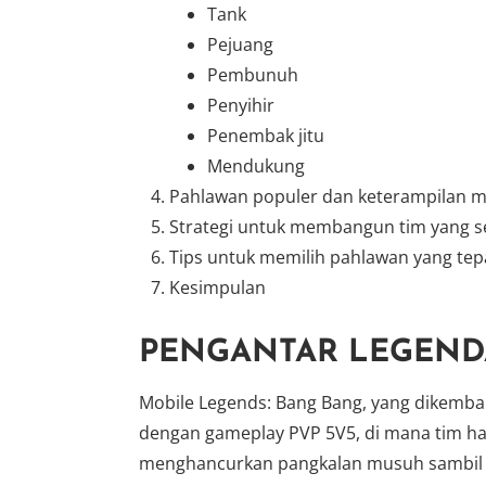
Tank
Pejuang
Pembunuh
Penyihir
Penembak jitu
Mendukung
Pahlawan populer dan keterampilan 
Strategi untuk membangun tim yang 
Tips untuk memilih pahlawan yang tep
Kesimpulan
PENGANTAR LEGEND
Mobile Legends: Bang Bang, yang dikemba
dengan gameplay PVP 5V5, di mana tim ha
menghancurkan pangkalan musuh sambil 