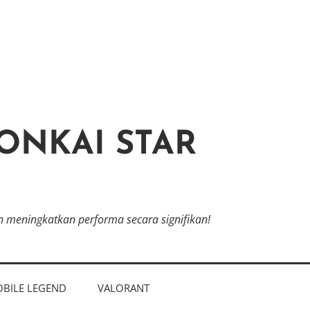
ONKAI STAR
in meningkatkan performa secara signifikan!
BILE LEGEND
VALORANT