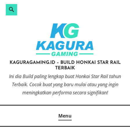
Search
Search
Skip
for:
to
content
KAGURAGAMING.ID – BUILD HONKAI STAR RAIL
TERBAIK
Ini dia Build paling lengkap buat Honkai Star Rail tahun
Terbaik. Cocok buat yang baru mulai atau yang ingin
meningkatkan performa secara signifikan!
Menu