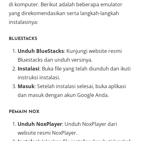
di komputer. Berikut adalah beberapa emulator
yang direkomendasikan serta langkah-langkah
instalasinya:
BLUESTACKS
Unduh BlueStacks
: Kunjungi website resmi
Bluestacks dan unduh versinya.
Instalasi
: Buka file yang telah diunduh dan ikuti
instruksi instalasi.
Masuk
: Setelah instalasi selesai, buka aplikasi
dan masuk dengan akun Google Anda.
PEMAIN NOX
Unduh NoxPlayer
: Unduh NoxPlayer dari
website resmi NoxPlayer.