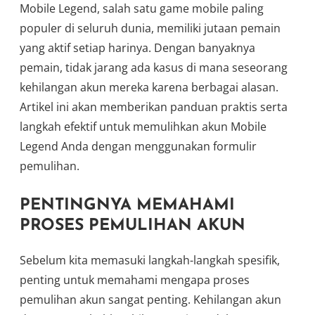
Mobile Legend, salah satu game mobile paling
populer di seluruh dunia, memiliki jutaan pemain
yang aktif setiap harinya. Dengan banyaknya
pemain, tidak jarang ada kasus di mana seseorang
kehilangan akun mereka karena berbagai alasan.
Artikel ini akan memberikan panduan praktis serta
langkah efektif untuk memulihkan akun Mobile
Legend Anda dengan menggunakan formulir
pemulihan.
PENTINGNYA MEMAHAMI
PROSES PEMULIHAN AKUN
Sebelum kita memasuki langkah-langkah spesifik,
penting untuk memahami mengapa proses
pemulihan akun sangat penting. Kehilangan akun