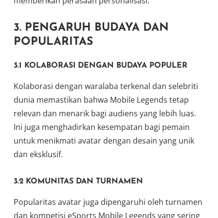
memberikan perasaan personalisasi.
3. PENGARUH BUDAYA DAN
POPULARITAS
3.1 KOLABORASI DENGAN BUDAYA POPULER
Kolaborasi dengan waralaba terkenal dan selebriti
dunia memastikan bahwa Mobile Legends tetap
relevan dan menarik bagi audiens yang lebih luas.
Ini juga menghadirkan kesempatan bagi pemain
untuk menikmati avatar dengan desain yang unik
dan eksklusif.
3.2 KOMUNITAS DAN TURNAMEN
Popularitas avatar juga dipengaruhi oleh turnamen
dan kompetisi eSports Mobile Legends yang sering