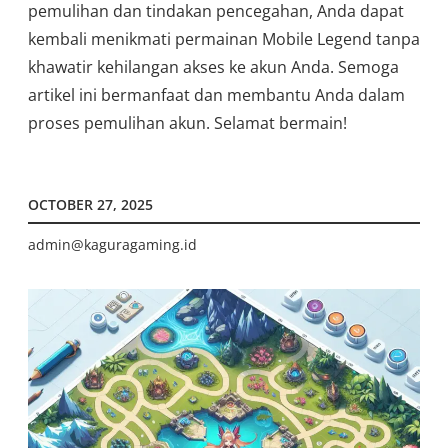
pemulihan dan tindakan pencegahan, Anda dapat
kembali menikmati permainan Mobile Legend tanpa
khawatir kehilangan akses ke akun Anda. Semoga
artikel ini bermanfaat dan membantu Anda dalam
proses pemulihan akun. Selamat bermain!
OCTOBER 27, 2025
admin@kaguragaming.id