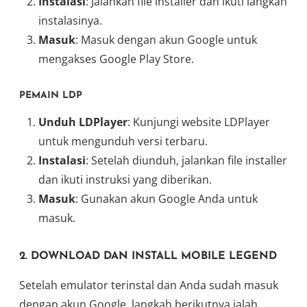
Instalasi
: Jalankan file installer dan ikuti langkah
instalasinya.
Masuk
: Masuk dengan akun Google untuk
mengakses Google Play Store.
PEMAIN LDP
Unduh LDPlayer
: Kunjungi website LDPlayer
untuk mengunduh versi terbaru.
Instalasi
: Setelah diunduh, jalankan file installer
dan ikuti instruksi yang diberikan.
Masuk
: Gunakan akun Google Anda untuk
masuk.
2. DOWNLOAD DAN INSTALL MOBILE LEGEND
Setelah emulator terinstal dan Anda sudah masuk
dengan akun Google, langkah berikutnya ialah