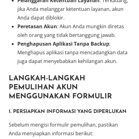
Pelanggaran Ketentuan Layanan
: Terkadang,
jika Anda melanggar ketentuan layanan, akun
Anda dapat diblokir.
Peretasan Akun
: Akun Anda mungkin diretas
oleh orang yang tidak bertanggung jawab.
Penghapusan Aplikasi Tanpa Backup
:
Menghapus aplikasi tanpa mencadangkan data
juga dapat menyebabkan kehilangan akun.
LANGKAH-LANGKAH
PEMULIHAN AKUN
MENGGUNAKAN FORMULIR
1.
PERSIAPKAN INFORMASI YANG DIPERLUKAN
Sebelum mengisi formulir pemulihan, pastikan
Anda menyiapkan informasi berikut: