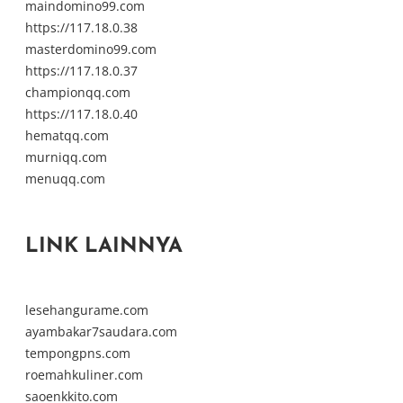
maindomino99.com
https://117.18.0.38
masterdomino99.com
https://117.18.0.37
championqq.com
https://117.18.0.40
hematqq.com
murniqq.com
menuqq.com
LINK LAINNYA
lesehangurame.com
ayambakar7saudara.com
tempongpns.com
roemahkuliner.com
saoenkkito.com