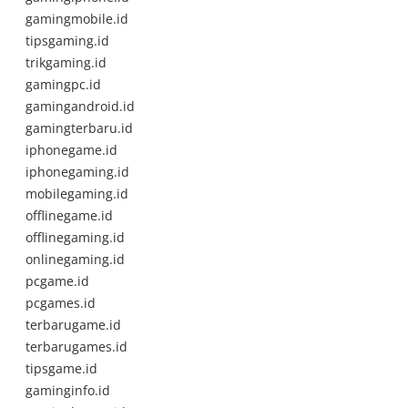
gamingmobile.id
tipsgaming.id
trikgaming.id
gamingpc.id
gamingandroid.id
gamingterbaru.id
iphonegame.id
iphonegaming.id
mobilegaming.id
offlinegame.id
offlinegaming.id
onlinegaming.id
pcgame.id
pcgames.id
terbarugame.id
terbarugames.id
tipsgame.id
gaminginfo.id