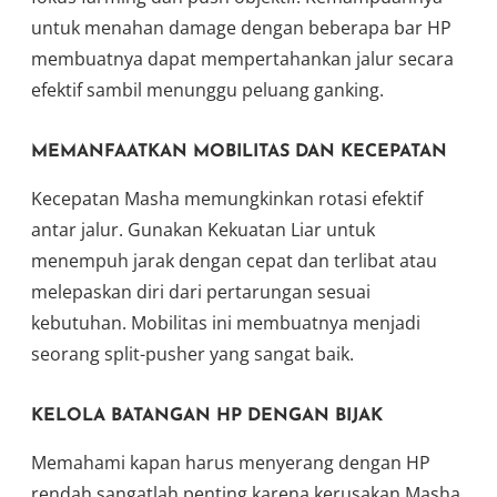
untuk menahan damage dengan beberapa bar HP
membuatnya dapat mempertahankan jalur secara
efektif sambil menunggu peluang ganking.
MEMANFAATKAN MOBILITAS DAN KECEPATAN
Kecepatan Masha memungkinkan rotasi efektif
antar jalur. Gunakan Kekuatan Liar untuk
menempuh jarak dengan cepat dan terlibat atau
melepaskan diri dari pertarungan sesuai
kebutuhan. Mobilitas ini membuatnya menjadi
seorang split-pusher yang sangat baik.
KELOLA BATANGAN HP DENGAN BIJAK
Memahami kapan harus menyerang dengan HP
rendah sangatlah penting karena kerusakan Masha