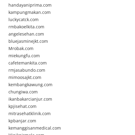
handayaniprima.com
kampungmakan.com
luckycatck.com
rmbakoelkita.com
angelesehan.com
bluejasminejkt.com
Mrobak.com
miekungfu.com
cafetemankita.com
rmjasabundo.com
mimoosajkt.com
kembangkawung.com
chungiwa.com
ikanbakarcianjur.com
kpjisehat.com
mitrasehatklinik.com
kpbanjar.com
kemanggisanmedical.com