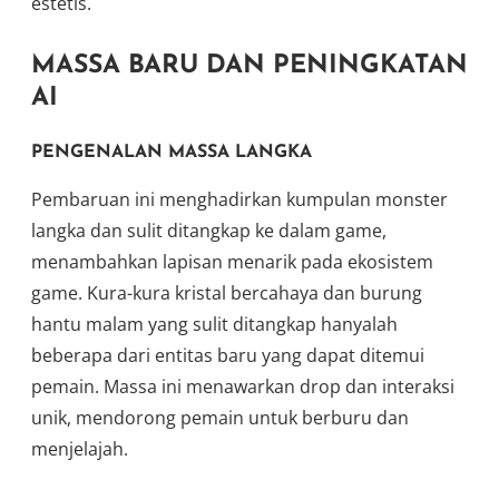
estetis.
MASSA BARU DAN PENINGKATAN
AI
PENGENALAN MASSA LANGKA
Pembaruan ini menghadirkan kumpulan monster
langka dan sulit ditangkap ke dalam game,
menambahkan lapisan menarik pada ekosistem
game. Kura-kura kristal bercahaya dan burung
hantu malam yang sulit ditangkap hanyalah
beberapa dari entitas baru yang dapat ditemui
pemain. Massa ini menawarkan drop dan interaksi
unik, mendorong pemain untuk berburu dan
menjelajah.