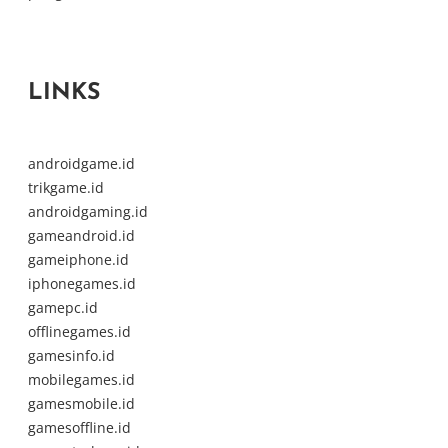
LINKS
androidgame.id
trikgame.id
androidgaming.id
gameandroid.id
gameiphone.id
iphonegames.id
gamepc.id
offlinegames.id
gamesinfo.id
mobilegames.id
gamesmobile.id
gamesoffline.id