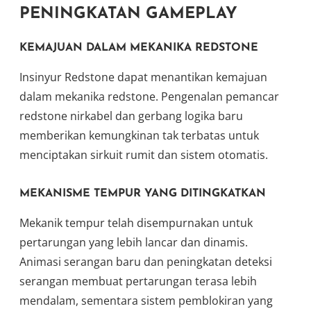
PENINGKATAN GAMEPLAY
KEMAJUAN DALAM MEKANIKA REDSTONE
Insinyur Redstone dapat menantikan kemajuan
dalam mekanika redstone. Pengenalan pemancar
redstone nirkabel dan gerbang logika baru
memberikan kemungkinan tak terbatas untuk
menciptakan sirkuit rumit dan sistem otomatis.
MEKANISME TEMPUR YANG DITINGKATKAN
Mekanik tempur telah disempurnakan untuk
pertarungan yang lebih lancar dan dinamis.
Animasi serangan baru dan peningkatan deteksi
serangan membuat pertarungan terasa lebih
mendalam, sementara sistem pemblokiran yang