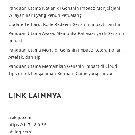
Panduan Utama Natlan di Genshin Impact: Menjelajahi
Wilayah Baru yang Penuh Petualang
Update Terbaru: Kode Redeem Genshin Impact Hari Ini!
Panduan Utama Ayaka: Membuka Rahasianya di Genshin
Impact
Panduan Utama Mona di Genshin Impact: Keterampilan,
Artefak, dan Tip
Panduan Utama Memainkan Genshin Impact di Cloud:
Tips untuk Pengalaman Bermain Game yang Lancar
LINK LAINNYA
asikqq.com
https://117.18.0.36
ahliqq.com