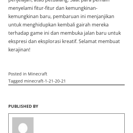
menyelami fitur-fitur dan kemungkinan-
kemungkinan baru, pembaruan ini menjanjikan
untuk menghidupkan kembali gairah mereka
terhadap game ini dan membuka jalan baru untuk
ekspresi dan eksplorasi kreatif. Selamat membuat
kerajinan!
Posted in
Minecraft
Tagged
minecraft-1-21-20-21
PUBLISHED BY