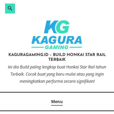
Search
Search
Skip
for:
to
content
KAGURAGAMING.ID – BUILD HONKAI STAR RAIL
TERBAIK
Ini dia Build paling lengkap buat Honkai Star Rail tahun
Terbaik. Cocok buat yang baru mulai atau yang ingin
meningkatkan performa secara signifikan!
Menu