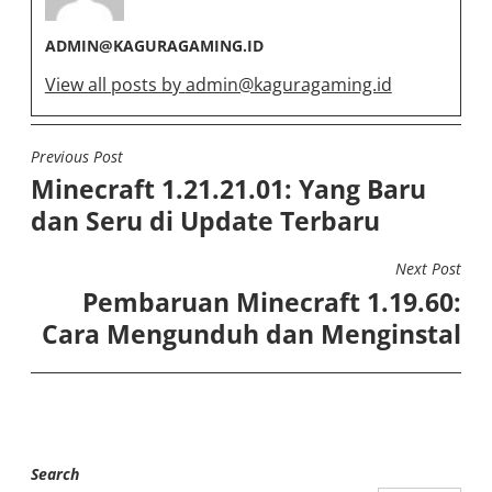
ADMIN@KAGURAGAMING.ID
View all posts by
admin@kaguragaming.id
Previous Post
POST
Minecraft 1.21.21.01: Yang Baru
NAVIGATION
dan Seru di Update Terbaru
Next Post
Pembaruan Minecraft 1.19.60:
Cara Mengunduh dan Menginstal
Search