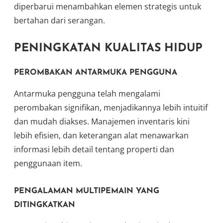
diperbarui menambahkan elemen strategis untuk
bertahan dari serangan.
PENINGKATAN KUALITAS HIDUP
PEROMBAKAN ANTARMUKA PENGGUNA
Antarmuka pengguna telah mengalami
perombakan signifikan, menjadikannya lebih intuitif
dan mudah diakses. Manajemen inventaris kini
lebih efisien, dan keterangan alat menawarkan
informasi lebih detail tentang properti dan
penggunaan item.
PENGALAMAN MULTIPEMAIN YANG
DITINGKATKAN