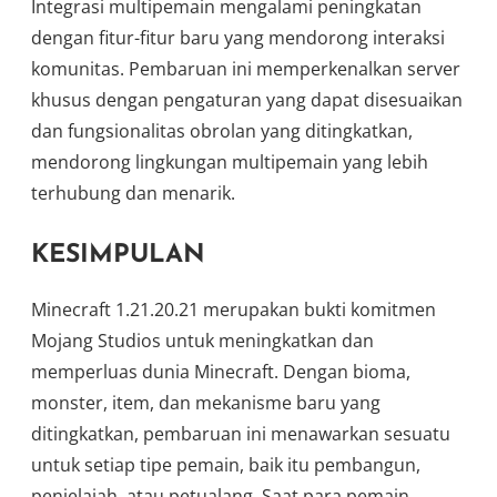
Integrasi multipemain mengalami peningkatan
dengan fitur-fitur baru yang mendorong interaksi
komunitas. Pembaruan ini memperkenalkan server
khusus dengan pengaturan yang dapat disesuaikan
dan fungsionalitas obrolan yang ditingkatkan,
mendorong lingkungan multipemain yang lebih
terhubung dan menarik.
KESIMPULAN
Minecraft 1.21.20.21 merupakan bukti komitmen
Mojang Studios untuk meningkatkan dan
memperluas dunia Minecraft. Dengan bioma,
monster, item, dan mekanisme baru yang
ditingkatkan, pembaruan ini menawarkan sesuatu
untuk setiap tipe pemain, baik itu pembangun,
penjelajah, atau petualang. Saat para pemain