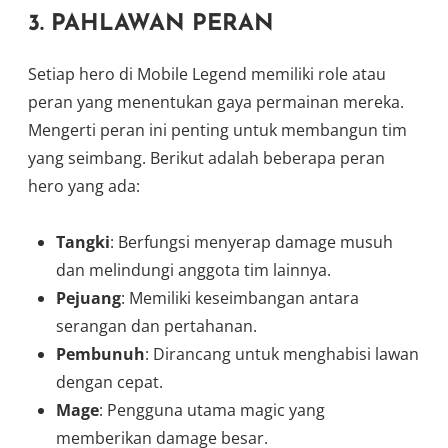
3. PAHLAWAN PERAN
Setiap hero di Mobile Legend memiliki role atau
peran yang menentukan gaya permainan mereka.
Mengerti peran ini penting untuk membangun tim
yang seimbang. Berikut adalah beberapa peran
hero yang ada:
Tangki
: Berfungsi menyerap damage musuh
dan melindungi anggota tim lainnya.
Pejuang
: Memiliki keseimbangan antara
serangan dan pertahanan.
Pembunuh
: Dirancang untuk menghabisi lawan
dengan cepat.
Mage
: Pengguna utama magic yang
memberikan damage besar.