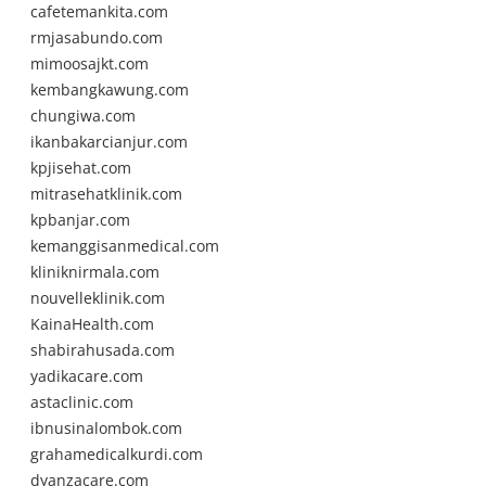
cafetemankita.com
rmjasabundo.com
mimoosajkt.com
kembangkawung.com
chungiwa.com
ikanbakarcianjur.com
kpjisehat.com
mitrasehatklinik.com
kpbanjar.com
kemanggisanmedical.com
kliniknirmala.com
nouvelleklinik.com
KainaHealth.com
shabirahusada.com
yadikacare.com
astaclinic.com
ibnusinalombok.com
grahamedicalkurdi.com
dyanzacare.com