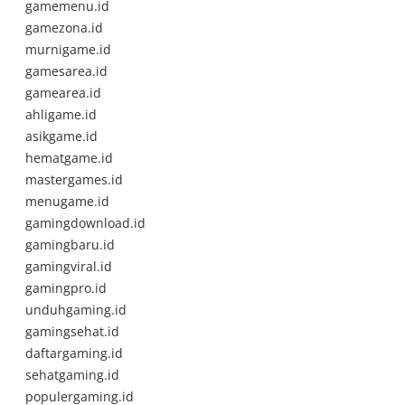
gamemenu.id
gamezona.id
murnigame.id
gamesarea.id
gamearea.id
ahligame.id
asikgame.id
hematgame.id
mastergames.id
menugame.id
gamingdownload.id
gamingbaru.id
gamingviral.id
gamingpro.id
unduhgaming.id
gamingsehat.id
daftargaming.id
sehatgaming.id
populergaming.id