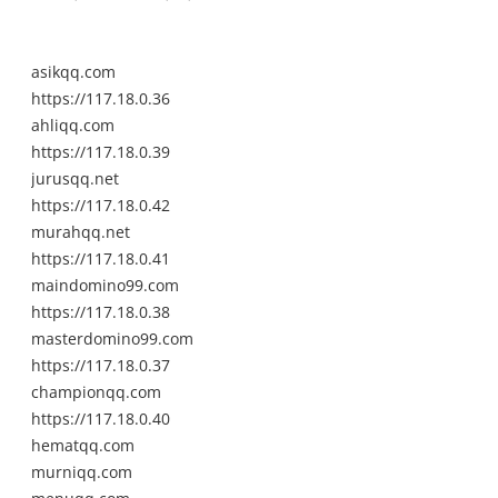
asikqq.com
https://117.18.0.36
ahliqq.com
https://117.18.0.39
jurusqq.net
https://117.18.0.42
murahqq.net
https://117.18.0.41
maindomino99.com
https://117.18.0.38
masterdomino99.com
https://117.18.0.37
championqq.com
https://117.18.0.40
hematqq.com
murniqq.com