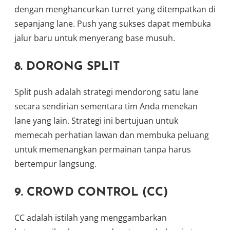
dengan menghancurkan turret yang ditempatkan di
sepanjang lane. Push yang sukses dapat membuka
jalur baru untuk menyerang base musuh.
8. DORONG SPLIT
Split push adalah strategi mendorong satu lane
secara sendirian sementara tim Anda menekan
lane yang lain. Strategi ini bertujuan untuk
memecah perhatian lawan dan membuka peluang
untuk memenangkan permainan tanpa harus
bertempur langsung.
9. CROWD CONTROL (CC)
CC adalah istilah yang menggambarkan