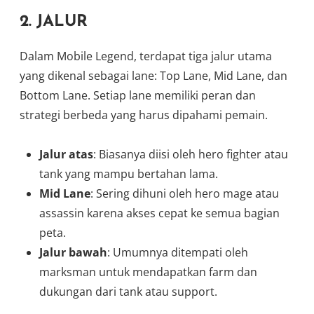
2. JALUR
Dalam Mobile Legend, terdapat tiga jalur utama
yang dikenal sebagai lane: Top Lane, Mid Lane, dan
Bottom Lane. Setiap lane memiliki peran dan
strategi berbeda yang harus dipahami pemain.
Jalur atas
: Biasanya diisi oleh hero fighter atau
tank yang mampu bertahan lama.
Mid Lane
: Sering dihuni oleh hero mage atau
assassin karena akses cepat ke semua bagian
peta.
Jalur bawah
: Umumnya ditempati oleh
marksman untuk mendapatkan farm dan
dukungan dari tank atau support.