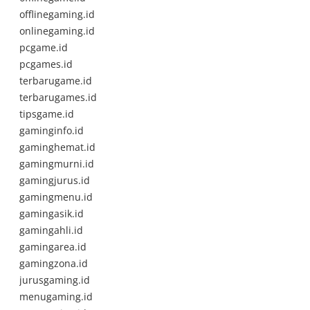
offlinegaming.id
onlinegaming.id
pcgame.id
pcgames.id
terbarugame.id
terbarugames.id
tipsgame.id
gaminginfo.id
gaminghemat.id
gamingmurni.id
gamingjurus.id
gamingmenu.id
gamingasik.id
gamingahli.id
gamingarea.id
gamingzona.id
jurusgaming.id
menugaming.id