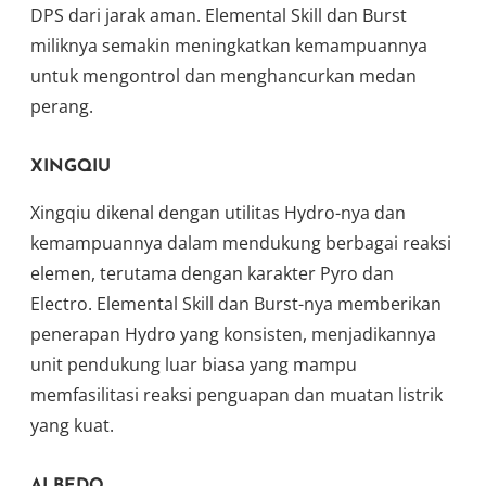
DPS dari jarak aman. Elemental Skill dan Burst
miliknya semakin meningkatkan kemampuannya
untuk mengontrol dan menghancurkan medan
perang.
XINGQIU
Xingqiu dikenal dengan utilitas Hydro-nya dan
kemampuannya dalam mendukung berbagai reaksi
elemen, terutama dengan karakter Pyro dan
Electro. Elemental Skill dan Burst-nya memberikan
penerapan Hydro yang konsisten, menjadikannya
unit pendukung luar biasa yang mampu
memfasilitasi reaksi penguapan dan muatan listrik
yang kuat.
ALBEDO