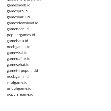
gamesnoob.id
gamespro.id
gamesbaru.id
gamesdownload.id
gamenoob.id
populergames.id
gamebaru.id
noobgames.id
gameviral.id
gamedaftar.id
gamesehat.id
gameterpopuler.id
noobgame.id
viralgame.id
unduhgame.id
populergame.id