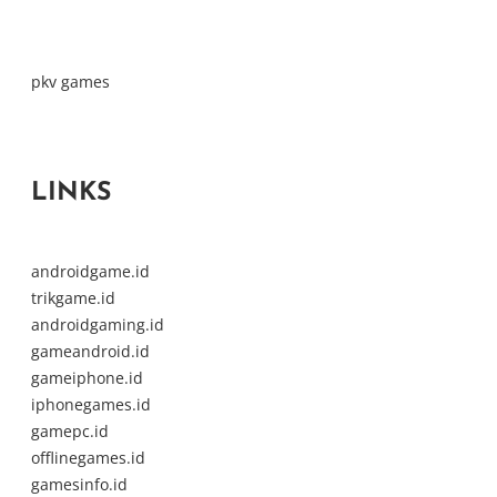
pkv games
LINKS
androidgame.id
trikgame.id
androidgaming.id
gameandroid.id
gameiphone.id
iphonegames.id
gamepc.id
offlinegames.id
gamesinfo.id