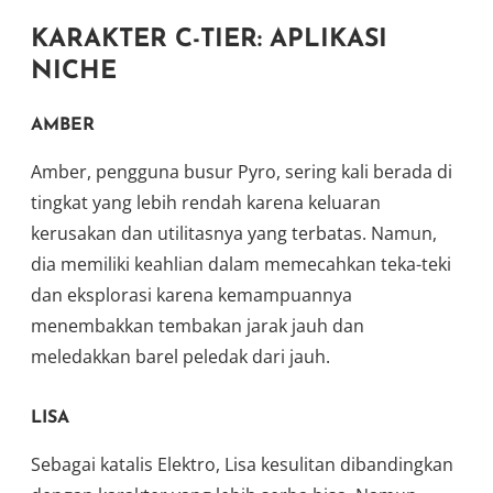
KARAKTER C-TIER: APLIKASI
NICHE
AMBER
Amber, pengguna busur Pyro, sering kali berada di
tingkat yang lebih rendah karena keluaran
kerusakan dan utilitasnya yang terbatas. Namun,
dia memiliki keahlian dalam memecahkan teka-teki
dan eksplorasi karena kemampuannya
menembakkan tembakan jarak jauh dan
meledakkan barel peledak dari jauh.
LISA
Sebagai katalis Elektro, Lisa kesulitan dibandingkan