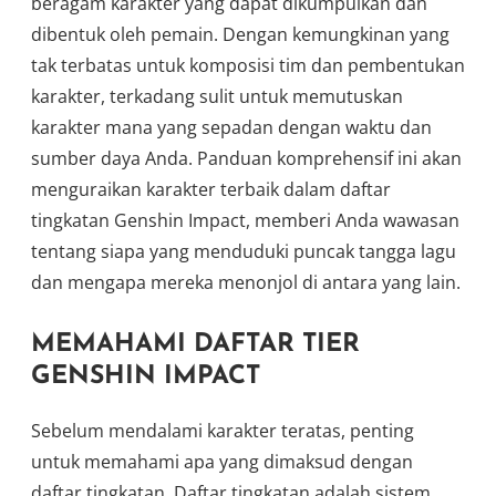
beragam karakter yang dapat dikumpulkan dan
dibentuk oleh pemain. Dengan kemungkinan yang
tak terbatas untuk komposisi tim dan pembentukan
karakter, terkadang sulit untuk memutuskan
karakter mana yang sepadan dengan waktu dan
sumber daya Anda. Panduan komprehensif ini akan
menguraikan karakter terbaik dalam daftar
tingkatan Genshin Impact, memberi Anda wawasan
tentang siapa yang menduduki puncak tangga lagu
dan mengapa mereka menonjol di antara yang lain.
MEMAHAMI DAFTAR TIER
GENSHIN IMPACT
Sebelum mendalami karakter teratas, penting
untuk memahami apa yang dimaksud dengan
daftar tingkatan. Daftar tingkatan adalah sistem