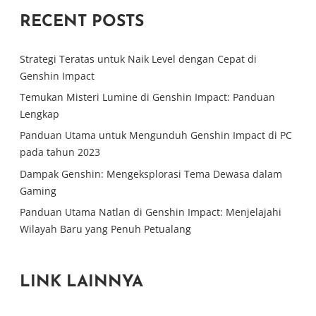
RECENT POSTS
Strategi Teratas untuk Naik Level dengan Cepat di
Genshin Impact
Temukan Misteri Lumine di Genshin Impact: Panduan
Lengkap
Panduan Utama untuk Mengunduh Genshin Impact di PC
pada tahun 2023
Dampak Genshin: Mengeksplorasi Tema Dewasa dalam
Gaming
Panduan Utama Natlan di Genshin Impact: Menjelajahi
Wilayah Baru yang Penuh Petualang
LINK LAINNYA