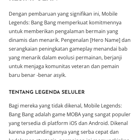
Dengan pembaruan yang signifikan ini, Mobile
Legends: Bang Bang memperkuat komitmennya
untuk memberikan pengalaman bermain yang
dinamis dan menarik. Pengenalan [Hero Name] dan
serangkaian peningkatan gameplay menandai bab
yang menarik dalam evolusi permainan, berjanji
untuk menjaga komunitas veteran dan pemain
baru benar -benar asyik.
TENTANG LEGENDA SELULER
Bagi mereka yang tidak dikenal, Mobile Legends:
Bang Bang adalah game MOBA yang sangat populer
yang tersedia di platform iOS dan Android. Dikenal
karena pertandingannya yang serba cepat dan