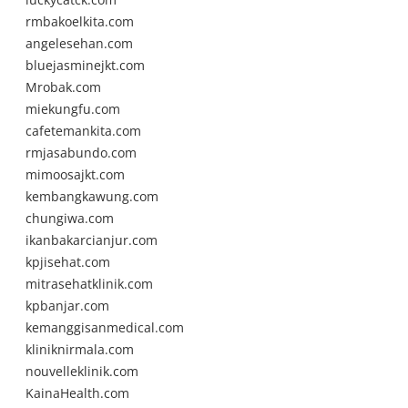
rmbakoelkita.com
angelesehan.com
bluejasminejkt.com
Mrobak.com
miekungfu.com
cafetemankita.com
rmjasabundo.com
mimoosajkt.com
kembangkawung.com
chungiwa.com
ikanbakarcianjur.com
kpjisehat.com
mitrasehatklinik.com
kpbanjar.com
kemanggisanmedical.com
kliniknirmala.com
nouvelleklinik.com
KainaHealth.com