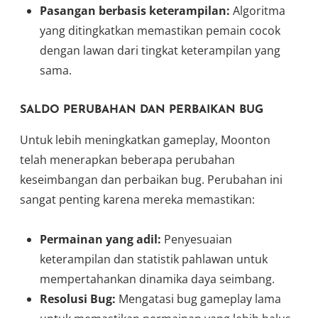
Pasangan berbasis keterampilan:
Algoritma
yang ditingkatkan memastikan pemain cocok
dengan lawan dari tingkat keterampilan yang
sama.
SALDO PERUBAHAN DAN PERBAIKAN BUG
Untuk lebih meningkatkan gameplay, Moonton
telah menerapkan beberapa perubahan
keseimbangan dan perbaikan bug. Perubahan ini
sangat penting karena mereka memastikan:
Permainan yang adil:
Penyesuaian
keterampilan dan statistik pahlawan untuk
mempertahankan dinamika daya seimbang.
Resolusi Bug:
Mengatasi bug gameplay lama