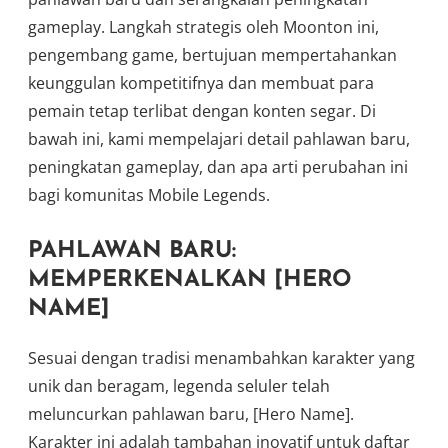
gameplay. Langkah strategis oleh Moonton ini,
pengembang game, bertujuan mempertahankan
keunggulan kompetitifnya dan membuat para
pemain tetap terlibat dengan konten segar. Di
bawah ini, kami mempelajari detail pahlawan baru,
peningkatan gameplay, dan apa arti perubahan ini
bagi komunitas Mobile Legends.
PAHLAWAN BARU:
MEMPERKENALKAN [HERO
NAME]
Sesuai dengan tradisi menambahkan karakter yang
unik dan beragam, legenda seluler telah
meluncurkan pahlawan baru, [Hero Name].
Karakter ini adalah tambahan inovatif untuk daftar