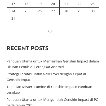
17
18
19
20
21
22
23
24
25
26
27
28
29
30
31
« Jul
RECENT POSTS
Panduan Utama untuk Memainkan Genshin Impact dalam
Ukuran Penuh di Perangkat Android
Strategi Teratas untuk Naik Level dengan Cepat di
Genshin Impact
Temukan Misteri Lumine di Genshin Impact: Panduan
Lengkap
Panduan Utama untuk Mengunduh Genshin Impact di PC
pada tahun 2023