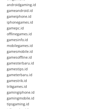
androidgaming.id
gameandroid.id
gameiphone.id
iphonegames.id
gamepc.id
offlinegames.id
gamesinfo.id
mobilegames.id
gamesmobile.id
gamesoffline.id
gamesterbaru.id
gamestips.id
gameterbaru.id
gamestrik.id
trikgames.id
gamingiphone.id
gamingmobile.id
tipsgaming.id