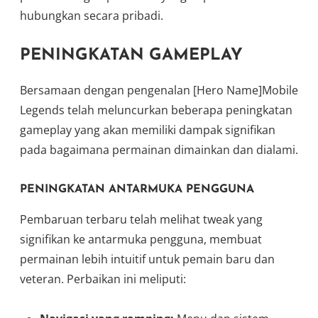
hubungkan secara pribadi.
PENINGKATAN GAMEPLAY
Bersamaan dengan pengenalan [Hero Name]Mobile
Legends telah meluncurkan beberapa peningkatan
gameplay yang akan memiliki dampak signifikan
pada bagaimana permainan dimainkan dan dialami.
PENINGKATAN ANTARMUKA PENGGUNA
Pembaruan terbaru telah melihat tweak yang
signifikan ke antarmuka pengguna, membuat
permainan lebih intuitif untuk pemain baru dan
veteran. Perbaikan ini meliputi: