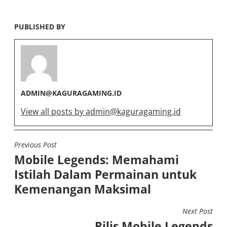
PUBLISHED BY
ADMIN@KAGURAGAMING.ID
View all posts by
admin@kaguragaming.id
Previous Post
POST
Mobile Legends: Memahami
NAVIGATION
Istilah Dalam Permainan untuk
Kemenangan Maksimal
Next Post
Rilis Mobile Legends