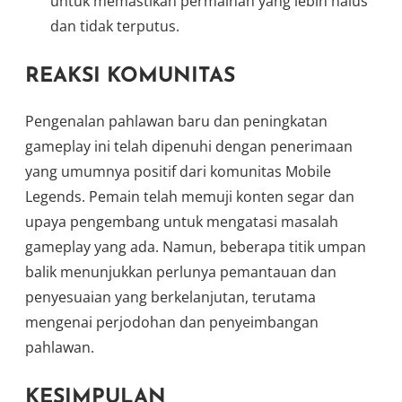
untuk memastikan permainan yang lebih halus
dan tidak terputus.
REAKSI KOMUNITAS
Pengenalan pahlawan baru dan peningkatan
gameplay ini telah dipenuhi dengan penerimaan
yang umumnya positif dari komunitas Mobile
Legends. Pemain telah memuji konten segar dan
upaya pengembang untuk mengatasi masalah
gameplay yang ada. Namun, beberapa titik umpan
balik menunjukkan perlunya pemantauan dan
penyesuaian yang berkelanjutan, terutama
mengenai perjodohan dan penyeimbangan
pahlawan.
KESIMPULAN