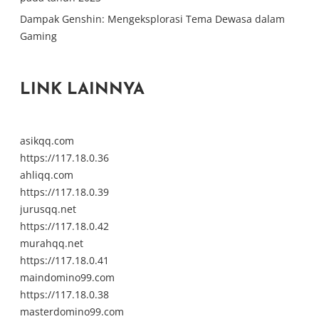
Dampak Genshin: Mengeksplorasi Tema Dewasa dalam
Gaming
LINK LAINNYA
asikqq.com
https://117.18.0.36
ahliqq.com
https://117.18.0.39
jurusqq.net
https://117.18.0.42
murahqq.net
https://117.18.0.41
maindomino99.com
https://117.18.0.38
masterdomino99.com