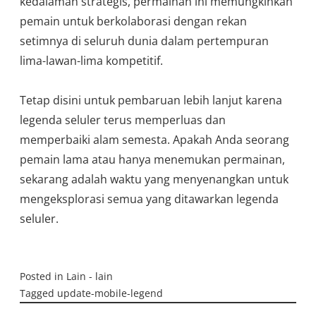
kedalaman strategis, permainan ini memungkinkan
pemain untuk berkolaborasi dengan rekan
setimnya di seluruh dunia dalam pertempuran
lima-lawan-lima kompetitif.
Tetap disini untuk pembaruan lebih lanjut karena
legenda seluler terus memperluas dan
memperbaiki alam semesta. Apakah Anda seorang
pemain lama atau hanya menemukan permainan,
sekarang adalah waktu yang menyenangkan untuk
mengeksplorasi semua yang ditawarkan legenda
seluler.
Posted in
Lain - lain
Tagged
update-mobile-legend