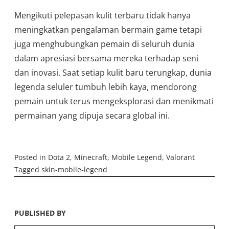
Mengikuti pelepasan kulit terbaru tidak hanya
meningkatkan pengalaman bermain game tetapi
juga menghubungkan pemain di seluruh dunia
dalam apresiasi bersama mereka terhadap seni
dan inovasi. Saat setiap kulit baru terungkap, dunia
legenda seluler tumbuh lebih kaya, mendorong
pemain untuk terus mengeksplorasi dan menikmati
permainan yang dipuja secara global ini.
Posted in
Dota 2
,
Minecraft
,
Mobile Legend
,
Valorant
Tagged
skin-mobile-legend
PUBLISHED BY