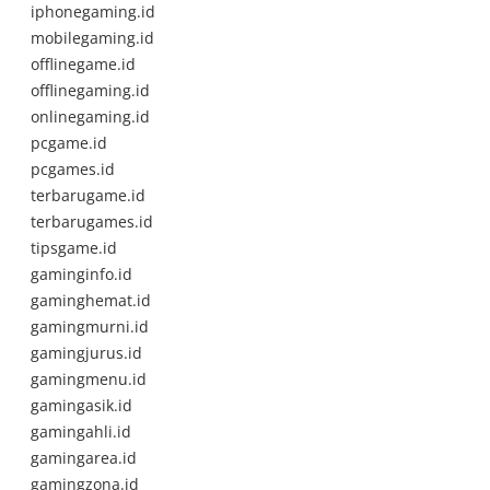
iphonegaming.id
mobilegaming.id
offlinegame.id
offlinegaming.id
onlinegaming.id
pcgame.id
pcgames.id
terbarugame.id
terbarugames.id
tipsgame.id
gaminginfo.id
gaminghemat.id
gamingmurni.id
gamingjurus.id
gamingmenu.id
gamingasik.id
gamingahli.id
gamingarea.id
gamingzona.id