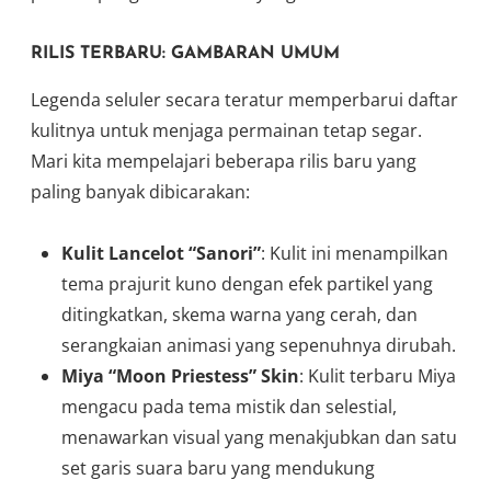
RILIS TERBARU: GAMBARAN UMUM
Legenda seluler secara teratur memperbarui daftar
kulitnya untuk menjaga permainan tetap segar.
Mari kita mempelajari beberapa rilis baru yang
paling banyak dibicarakan:
Kulit Lancelot “Sanori”
: Kulit ini menampilkan
tema prajurit kuno dengan efek partikel yang
ditingkatkan, skema warna yang cerah, dan
serangkaian animasi yang sepenuhnya dirubah.
Miya “Moon Priestess” Skin
: Kulit terbaru Miya
mengacu pada tema mistik dan selestial,
menawarkan visual yang menakjubkan dan satu
set garis suara baru yang mendukung