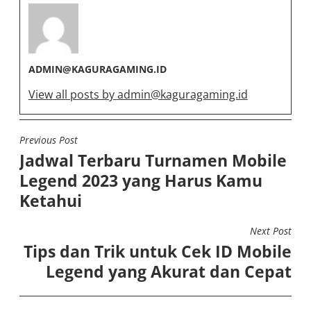
ADMIN@KAGURAGAMING.ID
View all posts by
admin@kaguragaming.id
Previous Post
POST
Jadwal Terbaru Turnamen Mobile
NAVIGATION
Legend 2023 yang Harus Kamu
Ketahui
Next Post
Tips dan Trik untuk Cek ID Mobile
Legend yang Akurat dan Cepat