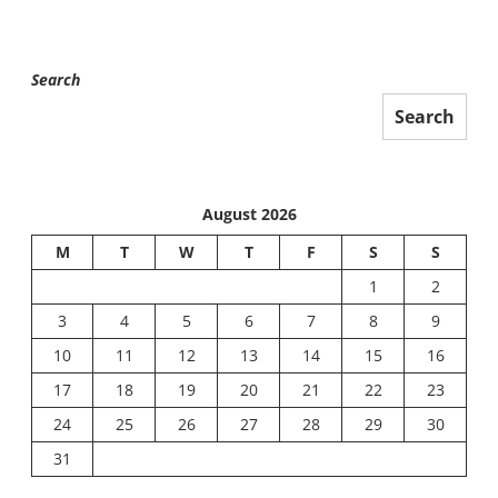
Search
Search
August 2026
M
T
W
T
F
S
S
1
2
3
4
5
6
7
8
9
10
11
12
13
14
15
16
17
18
19
20
21
22
23
24
25
26
27
28
29
30
31