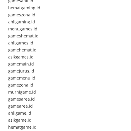
gamesahli.id
hematgaming.id
gameszona.id
ahligaming.id
menugames.id
gameshemat.id
ahligames.id
gamehemat.id
asikgames.id
gamemain.id
gamejurus.id
gamemenu.id
gamezona.id
murnigame.id
gamesarea.id
gamearea.id
ahligame.id
asikgame.id
hematgame.id