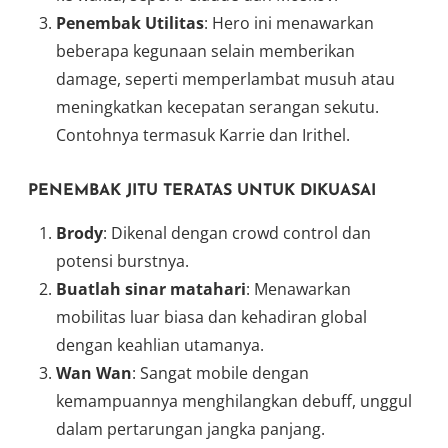
Penembak Utilitas
: Hero ini menawarkan
beberapa kegunaan selain memberikan
damage, seperti memperlambat musuh atau
meningkatkan kecepatan serangan sekutu.
Contohnya termasuk Karrie dan Irithel.
PENEMBAK JITU TERATAS UNTUK DIKUASAI
Brody
: Dikenal dengan crowd control dan
potensi burstnya.
Buatlah sinar matahari
: Menawarkan
mobilitas luar biasa dan kehadiran global
dengan keahlian utamanya.
Wan Wan
: Sangat mobile dengan
kemampuannya menghilangkan debuff, unggul
dalam pertarungan jangka panjang.