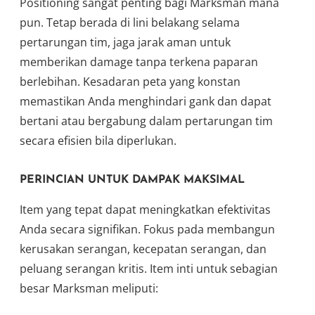
Positioning sangat penting bagi Marksman mana
pun. Tetap berada di lini belakang selama
pertarungan tim, jaga jarak aman untuk
memberikan damage tanpa terkena paparan
berlebihan. Kesadaran peta yang konstan
memastikan Anda menghindari gank dan dapat
bertani atau bergabung dalam pertarungan tim
secara efisien bila diperlukan.
PERINCIAN UNTUK DAMPAK MAKSIMAL
Item yang tepat dapat meningkatkan efektivitas
Anda secara signifikan. Fokus pada membangun
kerusakan serangan, kecepatan serangan, dan
peluang serangan kritis. Item inti untuk sebagian
besar Marksman meliputi: