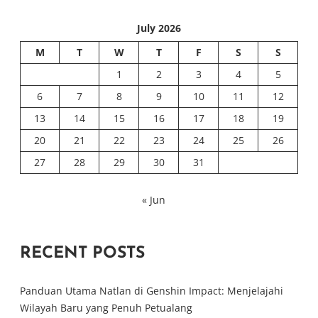
July 2026
M
T
W
T
F
S
S
1
2
3
4
5
6
7
8
9
10
11
12
13
14
15
16
17
18
19
20
21
22
23
24
25
26
27
28
29
30
31
« Jun
RECENT POSTS
Panduan Utama Natlan di Genshin Impact: Menjelajahi
Wilayah Baru yang Penuh Petualang