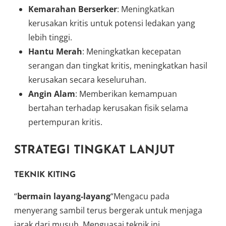
Kemarahan Berserker
: Meningkatkan
kerusakan kritis untuk potensi ledakan yang
lebih tinggi.
Hantu Merah
: Meningkatkan kecepatan
serangan dan tingkat kritis, meningkatkan hasil
kerusakan secara keseluruhan.
Angin Alam
: Memberikan kemampuan
bertahan terhadap kerusakan fisik selama
pertempuran kritis.
STRATEGI TINGKAT LANJUT
TEKNIK KITING
“
bermain layang-layang
“Mengacu pada
menyerang sambil terus bergerak untuk menjaga
jarak dari musuh. Menguasai teknik ini