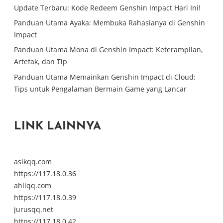
Update Terbaru: Kode Redeem Genshin Impact Hari Ini!
Panduan Utama Ayaka: Membuka Rahasianya di Genshin
Impact
Panduan Utama Mona di Genshin Impact: Keterampilan,
Artefak, dan Tip
Panduan Utama Memainkan Genshin Impact di Cloud:
Tips untuk Pengalaman Bermain Game yang Lancar
LINK LAINNYA
asikqq.com
https://117.18.0.36
ahliqq.com
https://117.18.0.39
jurusqq.net
https://117.18.0.42