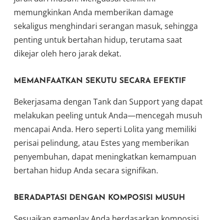
memungkinkan Anda memberikan damage
sekaligus menghindari serangan masuk, sehingga
penting untuk bertahan hidup, terutama saat
dikejar oleh hero jarak dekat.
MEMANFAATKAN SEKUTU SECARA EFEKTIF
Bekerjasama dengan Tank dan Support yang dapat
melakukan peeling untuk Anda—mencegah musuh
mencapai Anda. Hero seperti Lolita yang memiliki
perisai pelindung, atau Estes yang memberikan
penyembuhan, dapat meningkatkan kemampuan
bertahan hidup Anda secara signifikan.
BERADAPTASI DENGAN KOMPOSISI MUSUH
Sesuaikan gameplay Anda berdasarkan komposisi