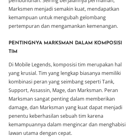
pembunuhan. Seiring berjalannya permainan,
Marksmen menjadi semakin kuat, mendapatkan
kemampuan untuk mengubah gelombang
pertempuran dan mengamankan kemenangan.
PENTINGNYA MARKSMAN DALAM KOMPOSISI
TIM
Di Mobile Legends, komposisi tim merupakan hal
yang krusial. Tim yang lengkap biasanya memiliki
kombinasi peran yang seimbang seperti Tank,
Support, Assassin, Mage, dan Marksman. Peran
Marksman sangat penting dalam memberikan
damage, dan Marksman yang kuat dapat menjadi
penentu keberhasilan sebuah tim karena
kemampuannya dalam mengincar dan menghabisi
lawan utama dengan cepat.