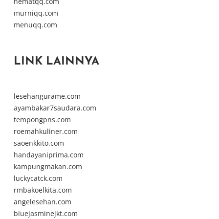
hematqq.com
murniqq.com
menuqq.com
LINK LAINNYA
lesehangurame.com
ayambakar7saudara.com
tempongpns.com
roemahkuliner.com
saoenkkito.com
handayaniprima.com
kampungmakan.com
luckycatck.com
rmbakoelkita.com
angelesehan.com
bluejasminejkt.com