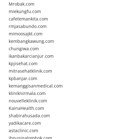
Mrobak.com
miekungfu.com
cafetemankita.com
rmjasabundo.com
mimoosajkt.com
kembangkawung.com
chungiwa.com
ikanbakarcianjur.com
kpjisehat.com
mitrasehatklinik.com
kpbanjar.com
kemanggisanmedical.com
kliniknirmala.com
nouvelleklinik.com
KainaHealth.com
shabirahusada.com
yadikacare.com
astaclinic.com
ibnusinalombok.com