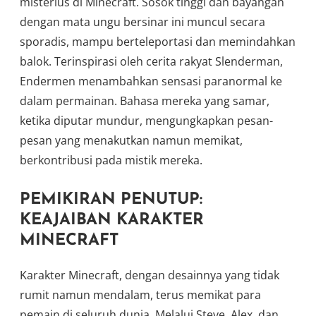
misterius di Minecraft. Sosok tinggi dan bayangan
dengan mata ungu bersinar ini muncul secara
sporadis, mampu berteleportasi dan memindahkan
balok. Terinspirasi oleh cerita rakyat Slenderman,
Endermen menambahkan sensasi paranormal ke
dalam permainan. Bahasa mereka yang samar,
ketika diputar mundur, mengungkapkan pesan-
pesan yang menakutkan namun memikat,
berkontribusi pada mistik mereka.
PEMIKIRAN PENUTUP:
KEAJAIBAN KARAKTER
MINECRAFT
Karakter Minecraft, dengan desainnya yang tidak
rumit namun mendalam, terus memikat para
pemain di seluruh dunia. Melalui Steve, Alex, dan