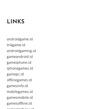
LINKS
androidgame.id
trikgame.id
androidgaming.id
gameandroid.id
gameiphone.id
iphonegames.id
gamepc.id
offlinegames.id
gamesinfo.id
mobilegames.id
gamesmobile.id
gamesoffline.id