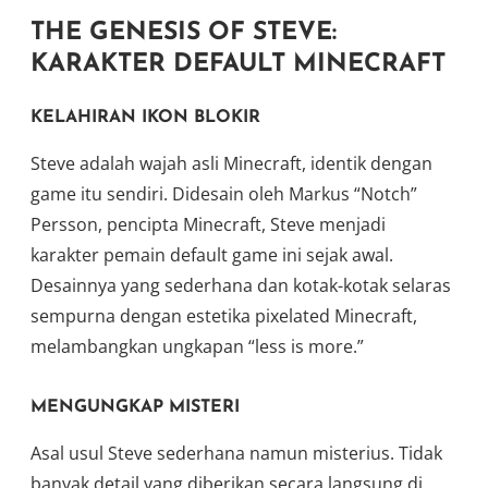
THE GENESIS OF STEVE:
KARAKTER DEFAULT MINECRAFT
KELAHIRAN IKON BLOKIR
Steve adalah wajah asli Minecraft, identik dengan
game itu sendiri. Didesain oleh Markus “Notch”
Persson, pencipta Minecraft, Steve menjadi
karakter pemain default game ini sejak awal.
Desainnya yang sederhana dan kotak-kotak selaras
sempurna dengan estetika pixelated Minecraft,
melambangkan ungkapan “less is more.”
MENGUNGKAP MISTERI
Asal usul Steve sederhana namun misterius. Tidak
banyak detail yang diberikan secara langsung di