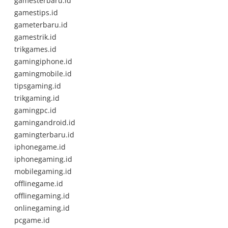
gamesterbaru.id
gamestips.id
gameterbaru.id
gamestrik.id
trikgames.id
gamingiphone.id
gamingmobile.id
tipsgaming.id
trikgaming.id
gamingpc.id
gamingandroid.id
gamingterbaru.id
iphonegame.id
iphonegaming.id
mobilegaming.id
offlinegame.id
offlinegaming.id
onlinegaming.id
pcgame.id