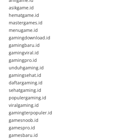
ahligame.id
asikgame.id
hematgame.id
mastergames.id
menugame.id
gamingdownload.id
gamingbaru.id
gamingviral.id
gamingpro.id
unduhgaming.id
gamingsehat.id
daftargaming.id
sehatgaming.id
populergaming.id
viralgaming.id
gamingterpopuler.id
gamesnoob.id
gamespro.id
gamesbaru.id