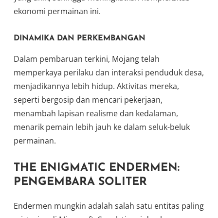
ekonomi permainan ini.
DINAMIKA DAN PERKEMBANGAN
Dalam pembaruan terkini, Mojang telah
memperkaya perilaku dan interaksi penduduk desa,
menjadikannya lebih hidup. Aktivitas mereka,
seperti bergosip dan mencari pekerjaan,
menambah lapisan realisme dan kedalaman,
menarik pemain lebih jauh ke dalam seluk-beluk
permainan.
THE ENIGMATIC ENDERMEN:
PENGEMBARA SOLITER
Endermen mungkin adalah salah satu entitas paling