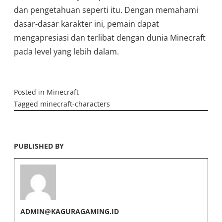
dan pengetahuan seperti itu. Dengan memahami
dasar-dasar karakter ini, pemain dapat
mengapresiasi dan terlibat dengan dunia Minecraft
pada level yang lebih dalam.
Posted in
Minecraft
Tagged
minecraft-characters
PUBLISHED BY
ADMIN@KAGURAGAMING.ID