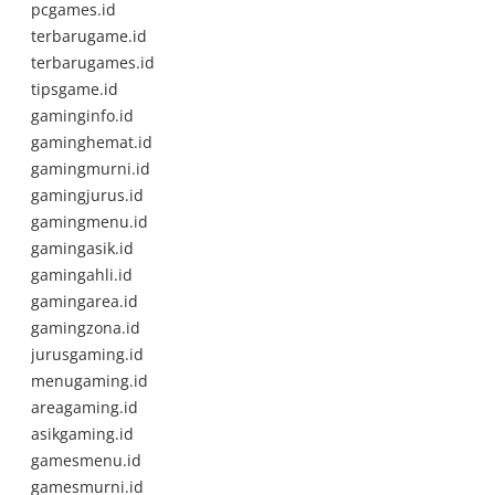
pcgames.id
terbarugame.id
terbarugames.id
tipsgame.id
gaminginfo.id
gaminghemat.id
gamingmurni.id
gamingjurus.id
gamingmenu.id
gamingasik.id
gamingahli.id
gamingarea.id
gamingzona.id
jurusgaming.id
menugaming.id
areagaming.id
asikgaming.id
gamesmenu.id
gamesmurni.id