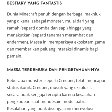
BESTIARY YANG FANTASTIS
Dunia Minecraft penuh dengan berbagai makhluk,
yang dikenal sebagai monster, mulai dari yang
ramah (seperti domba dan sapi) hingga yang
menakutkan (seperti tanaman merambat dan
endermen). Massa ini memperkaya ekosistem game
dan memberikan peluang interaksi dinamis bagi
pemain.
MASSA TERKEMUKA DAN PENGETAHUANNYA
Beberapa monster, seperti Creeper, telah mencapai
status ikonik. Creeper, musuh yang eksplosif,
secara tidak sengaja tercipta karena kesalahan
pengkodean saat mendesain model babi.
Kesalahan yang tidak disengaja ini merevolusi