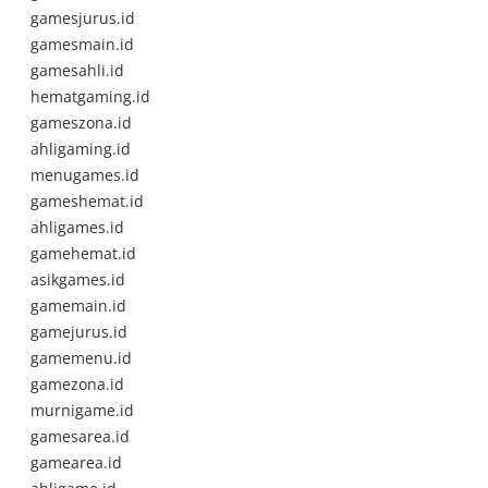
gamesjurus.id
gamesmain.id
gamesahli.id
hematgaming.id
gameszona.id
ahligaming.id
menugames.id
gameshemat.id
ahligames.id
gamehemat.id
asikgames.id
gamemain.id
gamejurus.id
gamemenu.id
gamezona.id
murnigame.id
gamesarea.id
gamearea.id