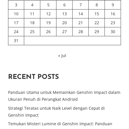
3
4
5
6
7
8
9
10
11
12
13
14
15
16
17
18
19
20
21
22
23
24
25
26
27
28
29
30
31
« Jul
RECENT POSTS
Panduan Utama untuk Memainkan Genshin Impact dalam
Ukuran Penuh di Perangkat Android
Strategi Teratas untuk Naik Level dengan Cepat di
Genshin Impact
Temukan Misteri Lumine di Genshin Impact: Panduan