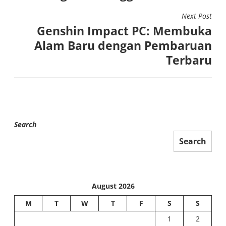
Next Post
Genshin Impact PC: Membuka
Alam Baru dengan Pembaruan
Terbaru
Search
Search
August 2026
M
T
W
T
F
S
S
1
2