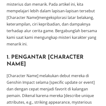
misterius dan menarik. Pada artikel ini, kita
mempelajari lebih dalam lapisan-lapisan tersebut
[Character Name]mengeksplorasi latar belakang,
keterampilan, ciri kepribadian, dan dampaknya
terhadap alur cerita game. Bergabunglah bersama
kami saat kami mengungkap misteri karakter yang
menarik ini.
1. PENGANTAR [CHARACTER
NAME]
[Character Name] melakukan debut mereka di
Genshin Impact selama [specific update or event]
dan dengan cepat menjadi favorit di kalangan
pemain. Dikenal karena mereka [describe unique
attributes, e.g., striking appearance, mysterious