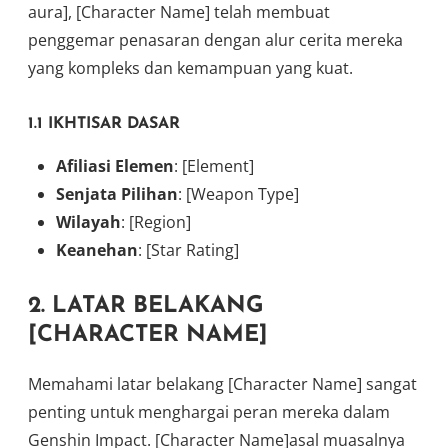
aura], [Character Name] telah membuat
penggemar penasaran dengan alur cerita mereka
yang kompleks dan kemampuan yang kuat.
1.1 IKHTISAR DASAR
Afiliasi Elemen
: [Element]
Senjata Pilihan
: [Weapon Type]
Wilayah
: [Region]
Keanehan
: [Star Rating]
2. LATAR BELAKANG
[CHARACTER NAME]
Memahami latar belakang [Character Name] sangat
penting untuk menghargai peran mereka dalam
Genshin Impact. [Character Name]asal muasalnya