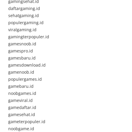
gamingsehat.id
daftargaming.id
sehatgaming.id
populergaming.id
viralgaming.id
gamingterpopuler.id
gamesnoob.id
gamespro.id
gamesbaru.id
gamesdownload.id
gamenoob.id
populergames.id
gamebaru.id
noobgames.id
gameviral.id
gamedaftar.id
gamesehat.id
gameterpopuler.id
noobgame.id