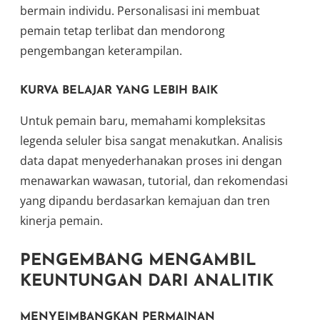
bermain individu. Personalisasi ini membuat
pemain tetap terlibat dan mendorong
pengembangan keterampilan.
KURVA BELAJAR YANG LEBIH BAIK
Untuk pemain baru, memahami kompleksitas
legenda seluler bisa sangat menakutkan. Analisis
data dapat menyederhanakan proses ini dengan
menawarkan wawasan, tutorial, dan rekomendasi
yang dipandu berdasarkan kemajuan dan tren
kinerja pemain.
PENGEMBANG MENGAMBIL
KEUNTUNGAN DARI ANALITIK
MENYEIMBANGKAN PERMAINAN