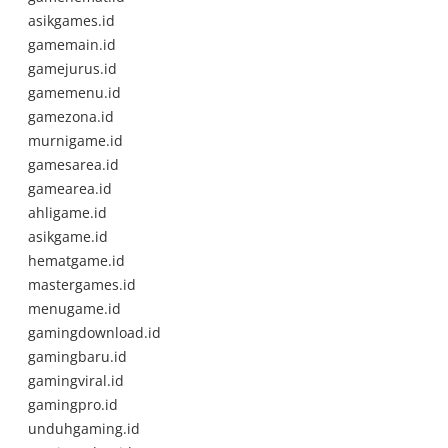
asikgames.id
gamemain.id
gamejurus.id
gamemenu.id
gamezona.id
murnigame.id
gamesarea.id
gamearea.id
ahligame.id
asikgame.id
hematgame.id
mastergames.id
menugame.id
gamingdownload.id
gamingbaru.id
gamingviral.id
gamingpro.id
unduhgaming.id