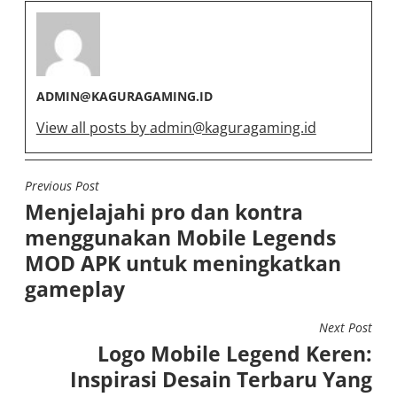
ADMIN@KAGURAGAMING.ID
View all posts by
admin@kaguragaming.id
Previous Post
POST
Menjelajahi pro dan kontra
NAVIGATION
menggunakan Mobile Legends
MOD APK untuk meningkatkan
gameplay
Next Post
Logo Mobile Legend Keren:
Inspirasi Desain Terbaru Yang