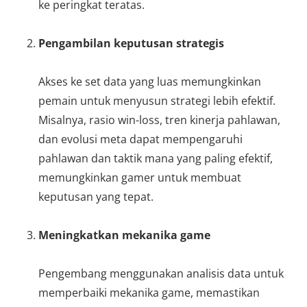
ke peringkat teratas.
Pengambilan keputusan strategis
Akses ke set data yang luas memungkinkan
pemain untuk menyusun strategi lebih efektif.
Misalnya, rasio win-loss, tren kinerja pahlawan,
dan evolusi meta dapat mempengaruhi
pahlawan dan taktik mana yang paling efektif,
memungkinkan gamer untuk membuat
keputusan yang tepat.
Meningkatkan mekanika game
Pengembang menggunakan analisis data untuk
memperbaiki mekanika game, memastikan