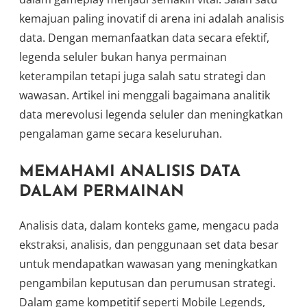
kemajuan paling inovatif di arena ini adalah analisis
data. Dengan memanfaatkan data secara efektif,
legenda seluler bukan hanya permainan
keterampilan tetapi juga salah satu strategi dan
wawasan. Artikel ini menggali bagaimana analitik
data merevolusi legenda seluler dan meningkatkan
pengalaman game secara keseluruhan.
MEMAHAMI ANALISIS DATA
DALAM PERMAINAN
Analisis data, dalam konteks game, mengacu pada
ekstraksi, analisis, dan penggunaan set data besar
untuk mendapatkan wawasan yang meningkatkan
pengambilan keputusan dan perumusan strategi.
Dalam game kompetitif seperti Mobile Legends,