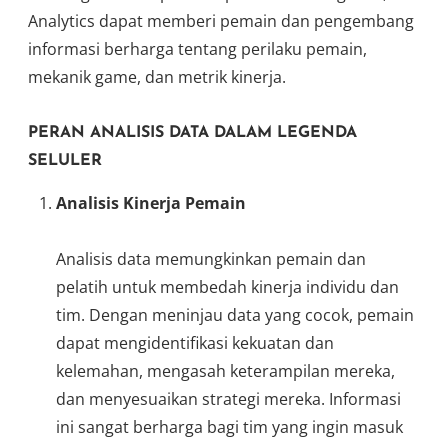
Analytics dapat memberi pemain dan pengembang
informasi berharga tentang perilaku pemain,
mekanik game, dan metrik kinerja.
PERAN ANALISIS DATA DALAM LEGENDA
SELULER
Analisis Kinerja Pemain
Analisis data memungkinkan pemain dan
pelatih untuk membedah kinerja individu dan
tim. Dengan meninjau data yang cocok, pemain
dapat mengidentifikasi kekuatan dan
kelemahan, mengasah keterampilan mereka,
dan menyesuaikan strategi mereka. Informasi
ini sangat berharga bagi tim yang ingin masuk