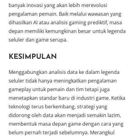
banyak inovasi yang akan lebih merevolusi
pengalaman pemain. Baik melalui wawasan yang
dihasilkan AI atau analisis gaming prediktif, masa
depan memiliki kemungkinan besar untuk legenda
seluler dan game serupa.
KESIMPULAN
Menggabungkan analisis data ke dalam legenda
seluler tidak hanya meningkatkan pengalaman
gameplay untuk pemain dan tim tetapi juga
menetapkan standar baru di industri game. Ketika
teknologi terus berkembang, strategi yang
didorong oleh data akan menjadi semakin lazim,
membentuk masa depan game dengan cara yang
belum pernah terjadi sebelumnya. Merangkul