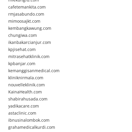
cafetemankita.com
rmjasabundo.com
mimoosajkt.com
kembangkawung.com
chungiwa.com
ikanbakarcianjur.com
kpjisehat.com
mitrasehatklinik.com
kpbanjar.com
kemanggisanmedical.com
kliniknirmala.com
nouvelleklinik.com
KainaHealth.com
shabirahusada.com
yadikacare.com
astaclinic.com
ibnusinalombok.com
grahamedicalkurdi.com