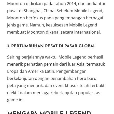
Moonton didirikan pada tahun 2014, dan berkantor
pusat di Shanghai, China. Sebelum Mobile Legend,
Moonton berfokus pada pengembangan berbagai
jenis game. Namun, kesuksesan Mobile Legend
membuat Moonton dikenal secara internasional.
3. PERTUMBUHAN PESAT DI PASAR GLOBAL
Seiring berjalannya waktu, Mobile Legend berhasil
menarik perhatian pemain dari luar Asia, termasuk
Eropa dan Amerika Latin. Pengembangan
berkelanjutan dengan penambahan hero baru,
peta yang menarik, dan event khusus telah terbukti
efektif dalam menjaga keberlanjutan popularitas
game ini.