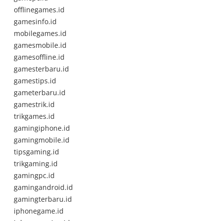
offlinegames.id
gamesinfo.id
mobilegames.id
gamesmobile.id
gamesoffline.id
gamesterbaru.id
gamestips.id
gameterbaru.id
gamestrik.id
trikgames.id
gamingiphone.id
gamingmobile.id
tipsgaming.id
trikgaming.id
gamingpc.id
gamingandroid.id
gamingterbaru.id
iphonegame.id