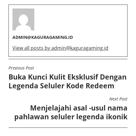
ADMIN@KAGURAGAMING.ID
View all posts by
admin@kaguragaming.id
Previous Post
POST
Buka Kunci Kulit Eksklusif Dengan
NAVIGATION
Legenda Seluler Kode Redeem
Next Post
Menjelajahi asal -usul nama
pahlawan seluler legenda ikonik