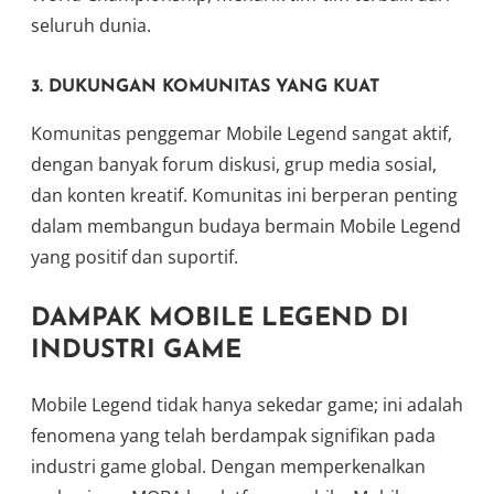
seluruh dunia.
3. DUKUNGAN KOMUNITAS YANG KUAT
Komunitas penggemar Mobile Legend sangat aktif,
dengan banyak forum diskusi, grup media sosial,
dan konten kreatif. Komunitas ini berperan penting
dalam membangun budaya bermain Mobile Legend
yang positif dan suportif.
DAMPAK MOBILE LEGEND DI
INDUSTRI GAME
Mobile Legend tidak hanya sekedar game; ini adalah
fenomena yang telah berdampak signifikan pada
industri game global. Dengan memperkenalkan