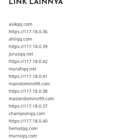
LINK LAINNYA
asikqq.com
https://117.18.0.36
ahliqq.com
https://117.18.0.39
jurusqq.net
https://117.18.0.42
murahqq.net
https://117.18.0.41
maindomino99.com
https://117.18.0.38
masterdomino99.com
https://117.18.0.37
championqq.com
https://117.18.0.40
hematqq.com
murniqq.com