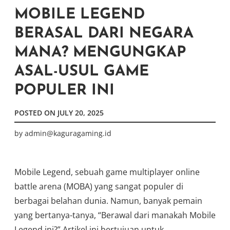
MOBILE LEGEND
BERASAL DARI NEGARA
MANA? MENGUNGKAP
ASAL-USUL GAME
POPULER INI
POSTED ON
JULY 20, 2025
by
admin@kaguragaming.id
Mobile Legend, sebuah game multiplayer online
battle arena (MOBA) yang sangat populer di
berbagai belahan dunia. Namun, banyak pemain
yang bertanya-tanya, “Berawal dari manakah Mobile
Legend ini?” Artikel ini bertujuan untuk