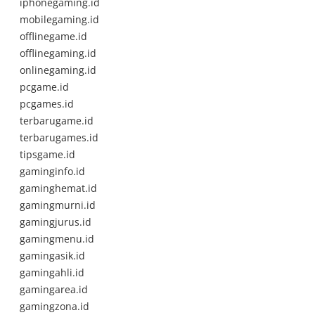
iphonegaming.id
mobilegaming.id
offlinegame.id
offlinegaming.id
onlinegaming.id
pcgame.id
pcgames.id
terbarugame.id
terbarugames.id
tipsgame.id
gaminginfo.id
gaminghemat.id
gamingmurni.id
gamingjurus.id
gamingmenu.id
gamingasik.id
gamingahli.id
gamingarea.id
gamingzona.id