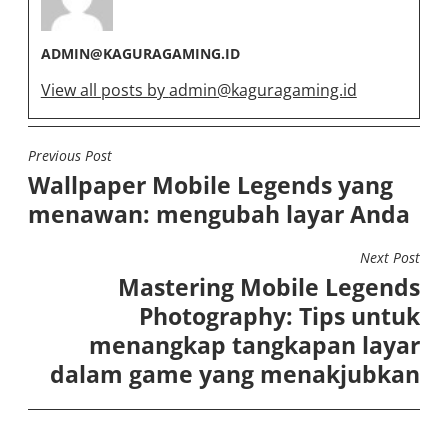
ADMIN@KAGURAGAMING.ID
View all posts by
admin@kaguragaming.id
Previous Post
POST
Wallpaper Mobile Legends yang
NAVIGATION
menawan: mengubah layar Anda
Next Post
Mastering Mobile Legends
Photography: Tips untuk
menangkap tangkapan layar
dalam game yang menakjubkan