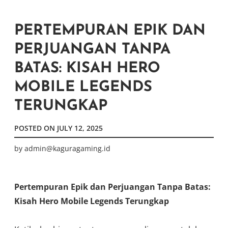
PERTEMPURAN EPIK DAN
PERJUANGAN TANPA
BATAS: KISAH HERO
MOBILE LEGENDS
TERUNGKAP
POSTED ON
JULY 12, 2025
by
admin@kaguragaming.id
Pertempuran Epik dan Perjuangan Tanpa Batas:
Kisah Hero Mobile Legends Terungkap