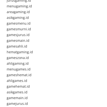
jurusgaming.id
menugaming.id
areagaming.id
asikgaming.id
gamesmenu.id
gamesmurni.id
gamesjurus.id
gamesmain.id
gamesahli.id
hematgaming.id
gameszona.id
ahligaming.id
menugames.id
gameshemat.id
ahligames.id
gamehemat.id
asikgames.id
gamemain.id
gamejurus.id