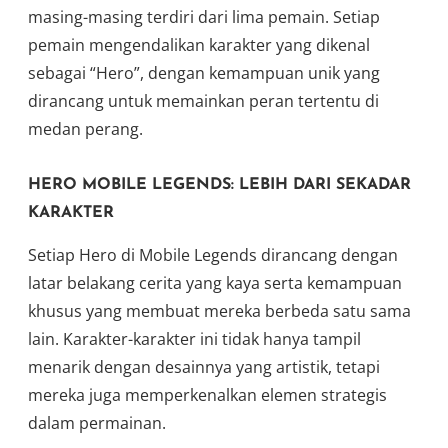
masing-masing terdiri dari lima pemain. Setiap
pemain mengendalikan karakter yang dikenal
sebagai “Hero”, dengan kemampuan unik yang
dirancang untuk memainkan peran tertentu di
medan perang.
HERO MOBILE LEGENDS: LEBIH DARI SEKADAR
KARAKTER
Setiap Hero di Mobile Legends dirancang dengan
latar belakang cerita yang kaya serta kemampuan
khusus yang membuat mereka berbeda satu sama
lain. Karakter-karakter ini tidak hanya tampil
menarik dengan desainnya yang artistik, tetapi
mereka juga memperkenalkan elemen strategis
dalam permainan.