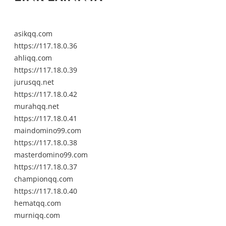
asikqq.com
https://117.18.0.36
ahliqq.com
https://117.18.0.39
jurusqq.net
https://117.18.0.42
murahqq.net
https://117.18.0.41
maindomino99.com
https://117.18.0.38
masterdomino99.com
https://117.18.0.37
championqq.com
https://117.18.0.40
hematqq.com
murniqq.com