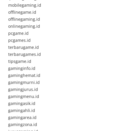
mobilegaming.id
offlinegame.id
offlinegaming.id
onlinegaming.id
pcgame.id
pcgames.id
terbarugame.id
terbarugames.id
tipsgame.id
gaminginfo.id
gaminghemat.id
gamingmurni.id
gamingjurus.id
gamingmenu.id
gamingasik.id
gamingahli.id
gamingarea.id
gamingzona.id