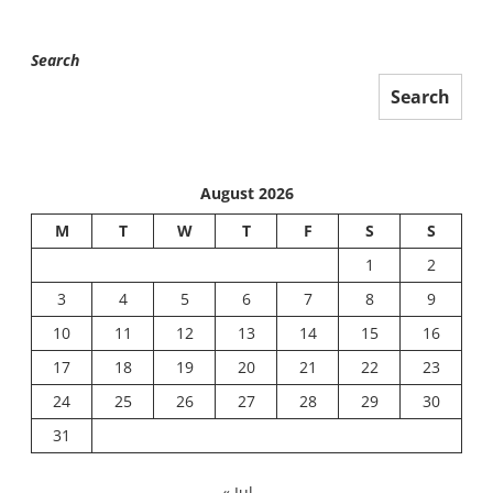
Search
Search
August 2026
M
T
W
T
F
S
S
1
2
3
4
5
6
7
8
9
10
11
12
13
14
15
16
17
18
19
20
21
22
23
24
25
26
27
28
29
30
31
« Jul