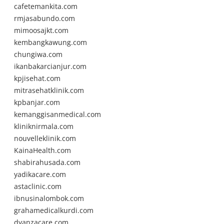
cafetemankita.com
rmjasabundo.com
mimoosajkt.com
kembangkawung.com
chungiwa.com
ikanbakarcianjur.com
kpjisehat.com
mitrasehatklinik.com
kpbanjar.com
kemanggisanmedical.com
kliniknirmala.com
nouvelleklinik.com
KainaHealth.com
shabirahusada.com
yadikacare.com
astaclinic.com
ibnusinalombok.com
grahamedicalkurdi.com
dyanzacare.com