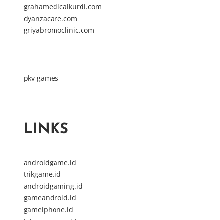
grahamedicalkurdi.com
dyanzacare.com
griyabromoclinic.com
pkv games
LINKS
androidgame.id
trikgame.id
androidgaming.id
gameandroid.id
gameiphone.id