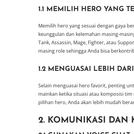
1.1 MEMILIH HERO YANG T
Memilih hero yang sesuai dengan gaya ber
keunggulan dan kelemahan masing-masing
Tank, Assassin, Mage, Fighter, atau Supp
masing role sehingga Anda bisa berkontri
1.2 MENGUASAI LEBIH DAR
Selain menguasai hero favorit, penting u
mainkan ketika situasi atau komposisi tim
pilihan hero, Anda akan lebih mudah bera
2. KOMUNIKASI DAN 