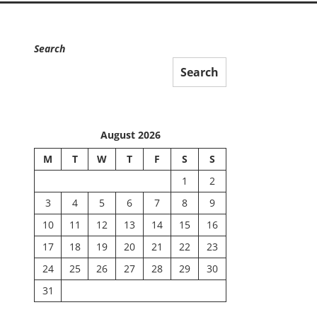
Search
Search
August 2026
M
T
W
T
F
S
S
1
2
3
4
5
6
7
8
9
10
11
12
13
14
15
16
17
18
19
20
21
22
23
24
25
26
27
28
29
30
31