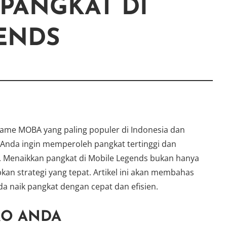
PANGKAT DI
ENDS
game MOBA yang paling populer di Indonesia dan
a Anda ingin memperoleh pangkat tertinggi dan
 Menaikkan pangkat di Mobile Legends bukan hanya
kan strategi yang tepat. Artikel ini akan membahas
 naik pangkat dengan cepat dan efisien.
RO ANDA