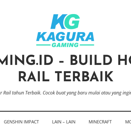
ING.ID – BUILD H
RAIL TERBAIK
tar Rail tahun Terbaik. Cocok buat yang baru mulai atau yang ing
GENSHIN IMPACT
LAIN – LAIN
MINECRAFT
MO