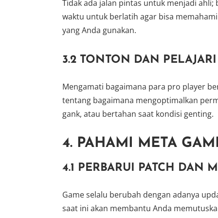
Tidak ada jalan pintas untuk menjadi ahli; 
waktu untuk berlatih agar bisa memaham
yang Anda gunakan.
3.2 TONTON DAN PELAJARI
Mengamati bagaimana para pro player b
tentang bagaimana mengoptimalkan perma
gank, atau bertahan saat kondisi genting.
4. PAHAMI META GAM
4.1 PERBARUI PATCH DAN 
Game selalu berubah dengan adanya upd
saat ini akan membantu Anda memutuskan 