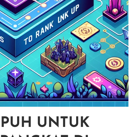
MPUH UNTUK