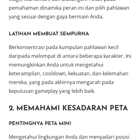
pemahaman dinamika peran ini dan pilih pahlawan
yang sesuai dengan gaya bermain Anda.
LATIHAN MEMBUAT SEMPURNA
Berkonsentrasi pada kumpulan pahlawan kecil
daripada melompat di antara beberapa karakter. Ini
memungkinkan Anda untuk mengetahui
keterampilan, cooldown, kekuatan, dan kelemahan
mereka, yang pada akhirnya mengarah pada
keputusan gameplay yang lebih baik.
2. MEMAHAMI KESADARAN PETA
PENTINGNYA PETA MINI
Mengetahui lingkungan Anda dan menyadari posisi