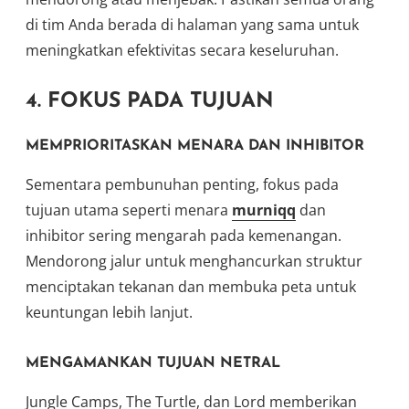
di tim Anda berada di halaman yang sama untuk
meningkatkan efektivitas secara keseluruhan.
4. FOKUS PADA TUJUAN
MEMPRIORITASKAN MENARA DAN INHIBITOR
Sementara pembunuhan penting, fokus pada
tujuan utama seperti menara
murniqq
dan
inhibitor sering mengarah pada kemenangan.
Mendorong jalur untuk menghancurkan struktur
menciptakan tekanan dan membuka peta untuk
keuntungan lebih lanjut.
MENGAMANKAN TUJUAN NETRAL
Jungle Camps, The Turtle, dan Lord memberikan