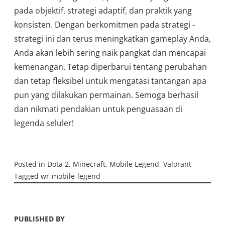
pada objektif, strategi adaptif, dan praktik yang
konsisten. Dengan berkomitmen pada strategi -
strategi ini dan terus meningkatkan gameplay Anda,
Anda akan lebih sering naik pangkat dan mencapai
kemenangan. Tetap diperbarui tentang perubahan
dan tetap fleksibel untuk mengatasi tantangan apa
pun yang dilakukan permainan. Semoga berhasil
dan nikmati pendakian untuk penguasaan di
legenda seluler!
Posted in
Dota 2
,
Minecraft
,
Mobile Legend
,
Valorant
Tagged
wr-mobile-legend
PUBLISHED BY