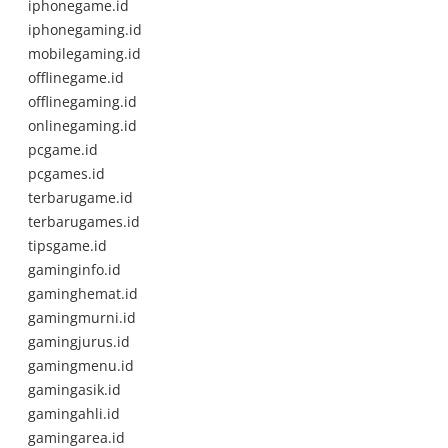
iphonegame.id
iphonegaming.id
mobilegaming.id
offlinegame.id
offlinegaming.id
onlinegaming.id
pcgame.id
pcgames.id
terbarugame.id
terbarugames.id
tipsgame.id
gaminginfo.id
gaminghemat.id
gamingmurni.id
gamingjurus.id
gamingmenu.id
gamingasik.id
gamingahli.id
gamingarea.id