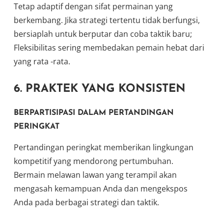
Tetap adaptif dengan sifat permainan yang
berkembang. Jika strategi tertentu tidak berfungsi,
bersiaplah untuk berputar dan coba taktik baru;
Fleksibilitas sering membedakan pemain hebat dari
yang rata -rata.
6. PRAKTEK YANG KONSISTEN
BERPARTISIPASI DALAM PERTANDINGAN
PERINGKAT
Pertandingan peringkat memberikan lingkungan
kompetitif yang mendorong pertumbuhan.
Bermain melawan lawan yang terampil akan
mengasah kemampuan Anda dan mengekspos
Anda pada berbagai strategi dan taktik.