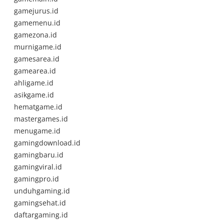
gamejurus.id
gamemenu.id
gamezona.id
murnigame.id
gamesarea.id
gamearea.id
ahligame.id
asikgame.id
hematgame.id
mastergames.id
menugame.id
gamingdownload.id
gamingbaru.id
gamingviral.id
gamingpro.id
unduhgaming.id
gamingsehat.id
daftargaming.id