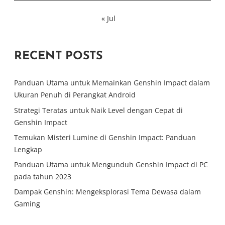
« Jul
RECENT POSTS
Panduan Utama untuk Memainkan Genshin Impact dalam
Ukuran Penuh di Perangkat Android
Strategi Teratas untuk Naik Level dengan Cepat di
Genshin Impact
Temukan Misteri Lumine di Genshin Impact: Panduan
Lengkap
Panduan Utama untuk Mengunduh Genshin Impact di PC
pada tahun 2023
Dampak Genshin: Mengeksplorasi Tema Dewasa dalam
Gaming