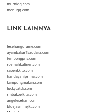
murniqq.com
menuqq.com
LINK LAINNYA
lesehangurame.com
ayambakar7saudara.com
tempongpns.com
roemahkuliner.com
saoenkkito.com
handayaniprima.com
kampungmakan.com
luckycatck.com
rmbakoelkita.com
angelesehan.com
bluejasminejkt.com