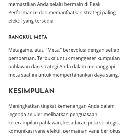
memastikan Anda selalu bermain di Peak
Performance dan memanfaatkan strategi paling
efektif yang tersedia.
RANGKUL META
Metagame, atau “Meta,” berevolusi dengan setiap
pembaruan. Terbuka untuk menggeser kumpulan
pahlawan dan strategi Anda dalam menanggapi
meta saat ini untuk mempertahankan daya saing.
KESIMPULAN
Meningkatkan tingkat kemenangan Anda dalam
legenda seluler melibatkan penguasaan
keterampilan pahlawan, kesadaran peta strategis,
komunikasi yang efektif, permainan yang berfokus