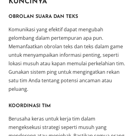
KUNCINYA
OBROLAN SUARA DAN TEKS
Komunikasi yang efektif dapat mengubah
gelombang dalam pertempuran apa pun.
Memanfaatkan obrolan teks dan teks dalam game
untuk menyampaikan informasi penting, seperti
lokasi musuh atau kapan memulai perkelahian tim.
Gunakan sistem ping untuk mengingatkan rekan
satu tim Anda tentang potensi ancaman atau
peluang.
KOORDINASI TIM
Berusaha keras untuk kerja tim dalam
mengeksekusi strategi seperti musuh yang
mendorong atau menjebak. Pastikan semua orang