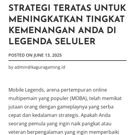
STRATEGI TERATAS UNTUK
MENINGKATKAN TINGKAT
KEMENANGAN ANDA DI
LEGENDA SELULER
POSTED ON
JUNE 13, 2025
by
admin@kaguragaming.id
Mobile Legends, arena pertempuran online
multipemain yang populer (MOBA), telah memikat
jutaan orang dengan gameplaynya yang serba
cepat dan kedalaman strategis. Apakah Anda
seorang pemula yang ingin naik pangkat atau
veteran berpengalaman yang ingin memperbaiki