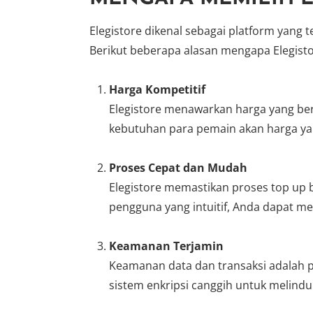
Elegistore dikenal sebagai platform yang
Berikut beberapa alasan mengapa Elegisto
Harga Kompetitif
Elegistore menawarkan harga yang be
kebutuhan para pemain akan harga ya
Proses Cepat dan Mudah
Elegistore memastikan proses top up
pengguna yang intuitif, Anda dapat me
Keamanan Terjamin
Keamanan data dan transaksi adalah p
sistem enkripsi canggih untuk melindu