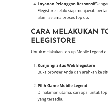
Layanan Pelanggan Responsif
Dengan
Elegistore selalu siap menjawab per
alami selama proses top up.
CARA MELAKUKAN TO
ELEGISTORE
Untuk melakukan top up Mobile Legend di E
Kunjungi Situs Web Elegistore
Buka browser Anda dan arahkan ke situ
Pilih Game Mobile Legend
Di halaman utama, cari opsi untuk top
yang tersedia.