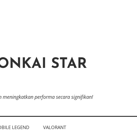
ONKAI STAR
in meningkatkan performa secara signifikan!
BILE LEGEND
VALORANT