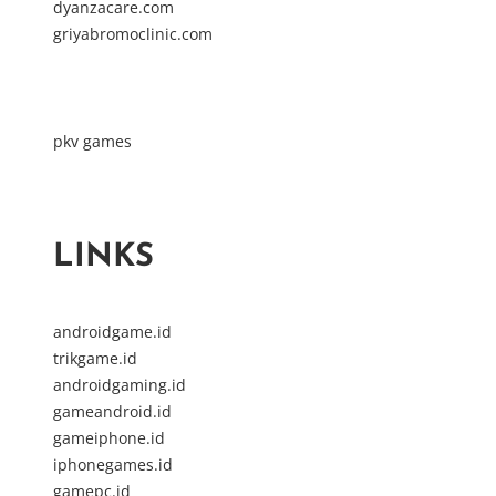
dyanzacare.com
griyabromoclinic.com
pkv games
LINKS
androidgame.id
trikgame.id
androidgaming.id
gameandroid.id
gameiphone.id
iphonegames.id
gamepc.id