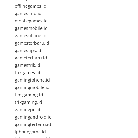
offlinegames.id
gamesinfo.id
mobilegames.id
gamesmobile.id
gamesoffline.id
gamesterbaru.id
gamestips.id
gameterbaru.id
gamestrik.id
trikgames.id
gamingiphone.id
gamingmobile.id
tipsgaming.id
trikgaming.id
gamingpc.id
gamingandroid.id
gamingterbaru.id
iphonegame.id