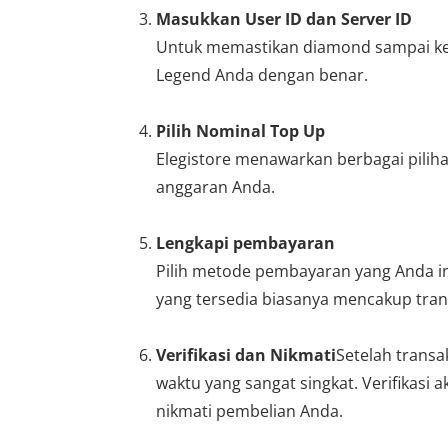
Masukkan User ID dan Server ID
Untuk memastikan diamond sampai ke 
Legend Anda dengan benar.
Pilih Nominal Top Up
Elegistore menawarkan berbagai pilih
anggaran Anda.
Lengkapi pembayaran
Pilih metode pembayaran yang Anda i
yang tersedia biasanya mencakup trans
Verifikasi dan Nikmati
Setelah transa
waktu yang sangat singkat. Verifikasi
nikmati pembelian Anda.