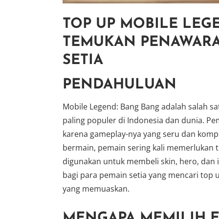
TOP UP MOBILE LEG
TEMUKAN PENAWARA
SETIA
PENDAHULUAN
Mobile Legend: Bang Bang adalah salah sa
paling populer di Indonesia dan dunia. P
karena gameplay-nya yang seru dan komp
bermain, pemain sering kali memerlukan
digunakan untuk membeli skin, hero, dan it
bagi para pemain setia yang mencari top 
yang memuaskan.
MENGAPA MEMILIH E