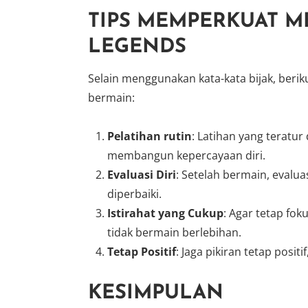
TIPS MEMPERKUAT M
LEGENDS
Selain menggunakan kata-kata bijak, beri
bermain:
Pelatihan rutin
: Latihan yang teratu
membangun kepercayaan diri.
Evaluasi Diri
: Setelah bermain, evalu
diperbaiki.
Istirahat yang Cukup
: Agar tetap fo
tidak bermain berlebihan.
Tetap Positif
: Jaga pikiran tetap posi
KESIMPULAN