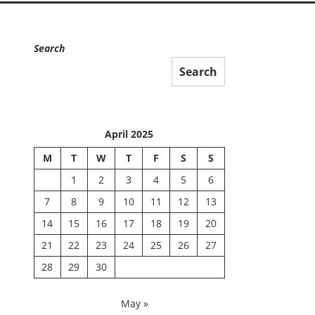
Search
Search
April 2025
M
T
W
T
F
S
S
1
2
3
4
5
6
7
8
9
10
11
12
13
14
15
16
17
18
19
20
21
22
23
24
25
26
27
28
29
30
May »