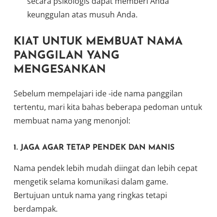
secara psikologis dapat memberi Anda
keunggulan atas musuh Anda.
KIAT UNTUK MEMBUAT NAMA
PANGGILAN YANG
MENGESANKAN
Sebelum mempelajari ide -ide nama panggilan
tertentu, mari kita bahas beberapa pedoman untuk
membuat nama yang menonjol:
1. JAGA AGAR TETAP PENDEK DAN MANIS
Nama pendek lebih mudah diingat dan lebih cepat
mengetik selama komunikasi dalam game.
Bertujuan untuk nama yang ringkas tetapi
berdampak.