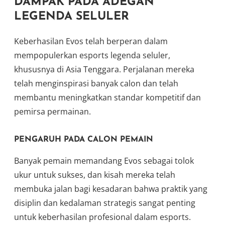
DAMPAK PADA ADEGAN
LEGENDA SELULER
Keberhasilan Evos telah berperan dalam
mempopulerkan esports legenda seluler,
khususnya di Asia Tenggara. Perjalanan mereka
telah menginspirasi banyak calon dan telah
membantu meningkatkan standar kompetitif dan
pemirsa permainan.
PENGARUH PADA CALON PEMAIN
Banyak pemain memandang Evos sebagai tolok
ukur untuk sukses, dan kisah mereka telah
membuka jalan bagi kesadaran bahwa praktik yang
disiplin dan kedalaman strategis sangat penting
untuk keberhasilan profesional dalam esports.