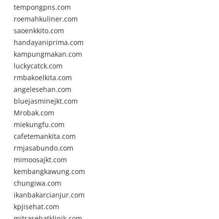
tempongpns.com
roemahkuliner.com
saoenkkito.com
handayaniprima.com
kampungmakan.com
luckycatck.com
rmbakoelkita.com
angelesehan.com
bluejasminejkt.com
Mrobak.com
miekungfu.com
cafetemankita.com
rmjasabundo.com
mimoosajkt.com
kembangkawung.com
chungiwa.com
ikanbakarcianjur.com
kpjisehat.com
mitrasehatklinik.com