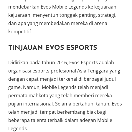
mendebarkan Evos Mobile Legends ke kejuaraan
kejuaraan, menyentuh tonggak penting, strategi,
dan apa yang membedakan mereka di arena
kompetitif.
TINJAUAN EVOS ESPORTS
Didirikan pada tahun 2016, Evos Esports adalah
organisasi esports profesional Asia Tenggara yang
dengan cepat menjadi terkenal di berbagai judul
game. Namun, Mobile Legends telah menjadi
permata mahkota yang telah memberi mereka
pujian internasional. Selama bertahun -tahun, Evos
telah menjadi tempat berkembang biak bagi
beberapa talenta terbaik dalam adegan Mobile
Legends.