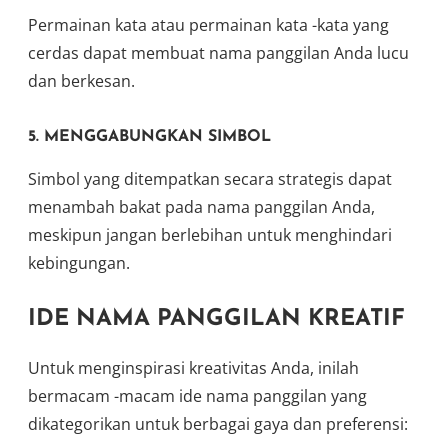
Permainan kata atau permainan kata -kata yang
cerdas dapat membuat nama panggilan Anda lucu
dan berkesan.
5. MENGGABUNGKAN SIMBOL
Simbol yang ditempatkan secara strategis dapat
menambah bakat pada nama panggilan Anda,
meskipun jangan berlebihan untuk menghindari
kebingungan.
IDE NAMA PANGGILAN KREATIF
Untuk menginspirasi kreativitas Anda, inilah
bermacam -macam ide nama panggilan yang
dikategorikan untuk berbagai gaya dan preferensi: