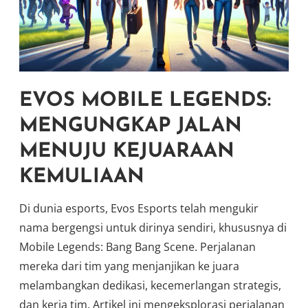
EVOS MOBILE LEGENDS:
MENGUNGKAP JALAN
MENUJU KEJUARAAN
KEMULIAAN
Di dunia esports, Evos Esports telah mengukir
nama bergengsi untuk dirinya sendiri, khususnya di
Mobile Legends: Bang Bang Scene. Perjalanan
mereka dari tim yang menjanjikan ke juara
melambangkan dedikasi, kecemerlangan strategis,
dan kerja tim. Artikel ini mengeksplorasi perjalanan