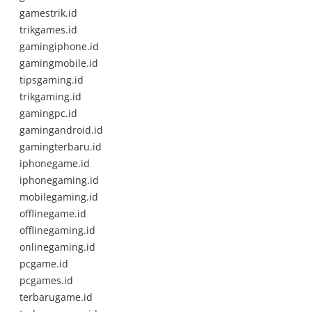
gamestrik.id
trikgames.id
gamingiphone.id
gamingmobile.id
tipsgaming.id
trikgaming.id
gamingpc.id
gamingandroid.id
gamingterbaru.id
iphonegame.id
iphonegaming.id
mobilegaming.id
offlinegame.id
offlinegaming.id
onlinegaming.id
pcgame.id
pcgames.id
terbarugame.id