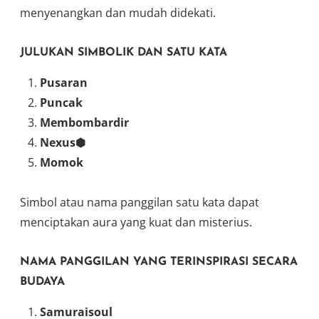
menyenangkan dan mudah didekati.
JULUKAN SIMBOLIK DAN SATU KATA
Pusaran
Puncak
Membombardir
Nexus⬢
Momok
Simbol atau nama panggilan satu kata dapat
menciptakan aura yang kuat dan misterius.
NAMA PANGGILAN YANG TERINSPIRASI SECARA
BUDAYA
Samuraisoul