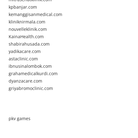
kpbanjar.com
kemanggisanmedical.com
kliniknirmala.com
nouvelleklinik.com
KainaHealth.com
shabirahusada.com
yadikacare.com
astaclinic.com
ibnusinalombok.com
grahamedicalkurdi.com
dyanzacare.com
griyabromoclinic.com
pkv games