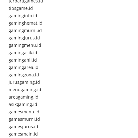
terbarugames.id
tipsgame.id
gaminginfo.id
gaminghemat.id
gamingmurni.id
gamingjurus.id
gamingmenu.id
gamingasik.id
gamingahli.id
gamingarea.id
gamingzona.id
jurusgaming.id
menugaming.id
areagaming.id
asikgaming.id
gamesmenu.id
gamesmurni.id
gamesjurus.id
gamesmain.id