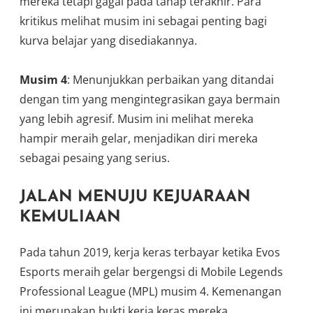
mereka tetapi gagal pada tahap terakhir. Para
kritikus melihat musim ini sebagai penting bagi
kurva belajar yang disediakannya.
Musim 4
: Menunjukkan perbaikan yang ditandai
dengan tim yang mengintegrasikan gaya bermain
yang lebih agresif. Musim ini melihat mereka
hampir meraih gelar, menjadikan diri mereka
sebagai pesaing yang serius.
JALAN MENUJU KEJUARAAN
KEMULIAAN
Pada tahun 2019, kerja keras terbayar ketika Evos
Esports meraih gelar bergengsi di Mobile Legends
Professional League (MPL) musim 4. Kemenangan
ini merupakan bukti kerja keras mereka,