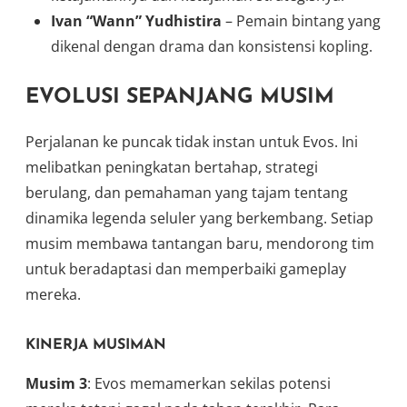
Ivan “Wann” Yudhistira
– Pemain bintang yang
dikenal dengan drama dan konsistensi kopling.
EVOLUSI SEPANJANG MUSIM
Perjalanan ke puncak tidak instan untuk Evos. Ini
melibatkan peningkatan bertahap, strategi
berulang, dan pemahaman yang tajam tentang
dinamika legenda seluler yang berkembang. Setiap
musim membawa tantangan baru, mendorong tim
untuk beradaptasi dan memperbaiki gameplay
mereka.
KINERJA MUSIMAN
Musim 3
: Evos memamerkan sekilas potensi