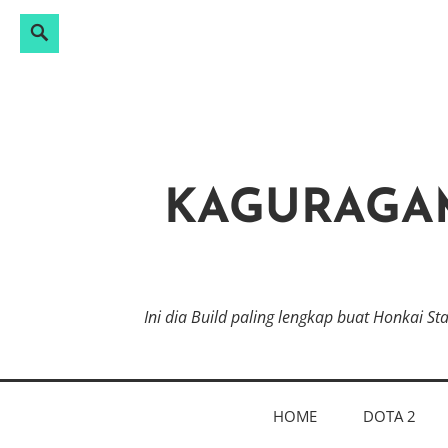
Search
Search
Skip
for:
to
content
KAGURAGAM
Ini dia Build paling lengkap buat Honkai S
HOME
DOTA 2