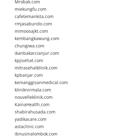
Mrobak.com
miekungfu.com
cafetemankita.com
rmjasabundo.com
mimoosajkt.com
kembangkawung.com
chungiwa.com
ikanbakarcianjur.com
kpjisehat.com
mitrasehatklinik.com
kpbanjar.com
kemanggisanmedical.com
kliniknirmala.com
nouvelleklinik.com
KainaHealth.com
shabirahusada.com
yadikacare.com
astaclinic.com
ibnusinalombok.com