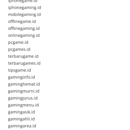
iphonegame.id
iphonegaming.id
mobilegaming.id
offlinegame.id
offlinegaming.id
onlinegaming.id
pcgame.id
pcgames.id
terbarugame.id
terbarugames.id
tipsgame.id
gaminginfo.id
gaminghemat.id
gamingmurni.id
gamingjurus.id
gamingmenu.id
gamingasik.id
gamingahli.id
gamingarea.id