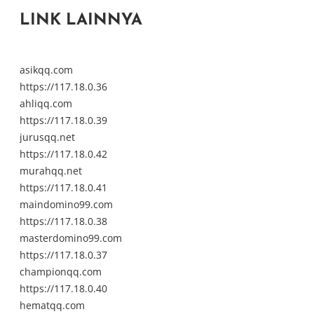
LINK LAINNYA
asikqq.com
https://117.18.0.36
ahliqq.com
https://117.18.0.39
jurusqq.net
https://117.18.0.42
murahqq.net
https://117.18.0.41
maindomino99.com
https://117.18.0.38
masterdomino99.com
https://117.18.0.37
championqq.com
https://117.18.0.40
hematqq.com