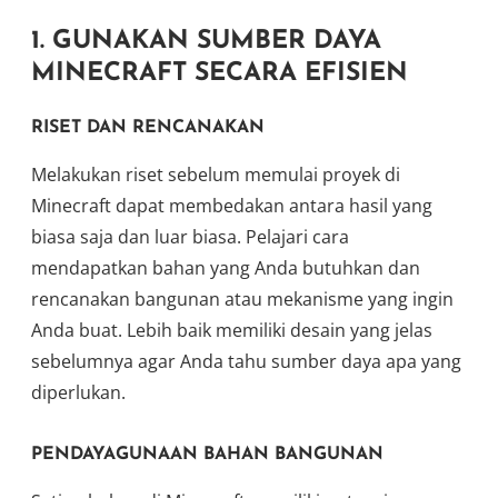
1. GUNAKAN SUMBER DAYA
MINECRAFT SECARA EFISIEN
RISET DAN RENCANAKAN
Melakukan riset sebelum memulai proyek di
Minecraft dapat membedakan antara hasil yang
biasa saja dan luar biasa. Pelajari cara
mendapatkan bahan yang Anda butuhkan dan
rencanakan bangunan atau mekanisme yang ingin
Anda buat. Lebih baik memiliki desain yang jelas
sebelumnya agar Anda tahu sumber daya apa yang
diperlukan.
PENDAYAGUNAAN BAHAN BANGUNAN