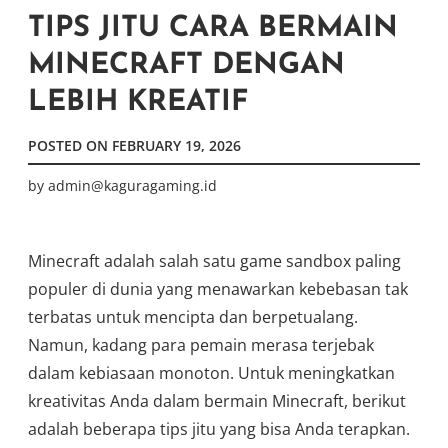
TIPS JITU CARA BERMAIN
MINECRAFT DENGAN
LEBIH KREATIF
POSTED ON
FEBRUARY 19, 2026
by
admin@kaguragaming.id
Minecraft adalah salah satu game sandbox paling
populer di dunia yang menawarkan kebebasan tak
terbatas untuk mencipta dan berpetualang.
Namun, kadang para pemain merasa terjebak
dalam kebiasaan monoton. Untuk meningkatkan
kreativitas Anda dalam bermain Minecraft, berikut
adalah beberapa tips jitu yang bisa Anda terapkan.