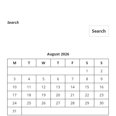
Search
Search
August 2026
M
T
W
T
F
S
S
1
2
3
4
5
6
7
8
9
10
11
12
13
14
15
16
17
18
19
20
21
22
23
24
25
26
27
28
29
30
31