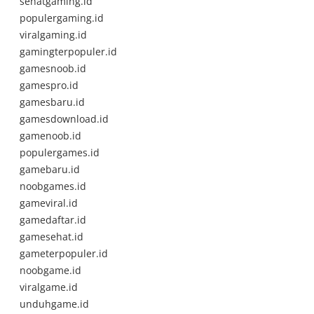
sehatgaming.id
populergaming.id
viralgaming.id
gamingterpopuler.id
gamesnoob.id
gamespro.id
gamesbaru.id
gamesdownload.id
gamenoob.id
populergames.id
gamebaru.id
noobgames.id
gameviral.id
gamedaftar.id
gamesehat.id
gameterpopuler.id
noobgame.id
viralgame.id
unduhgame.id