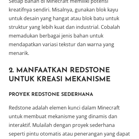
Setiap bahan di Minecraft memiliki potensi
kreatifnya sendiri. Misalnya, gunakan blok kayu
untuk desain yang hangat atau blok batu untuk
struktur yang lebih kuat dan industrial. Cobalah
memadukan berbagai jenis bahan untuk
mendapatkan variasi tekstur dan warna yang
menarik.
2. MANFAATKAN REDSTONE
UNTUK KREASI MEKANISME
PROYEK REDSTONE SEDERHANA
Redstone adalah elemen kunci dalam Minecraft
untuk membuat mekanisme yang dinamis dan
interaktif. Mulailah dengan proyek sederhana
seperti pintu otomatis atau penerangan yang dapat