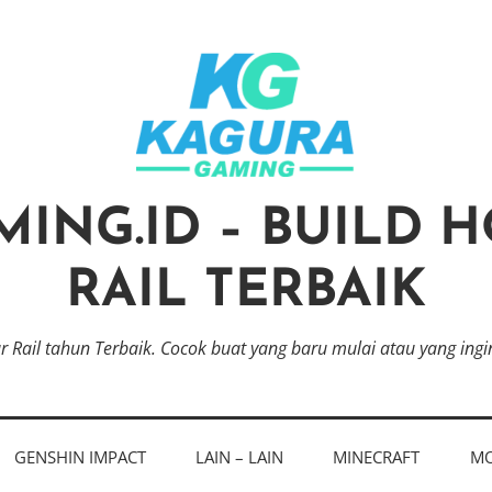
ING.ID – BUILD H
RAIL TERBAIK
tar Rail tahun Terbaik. Cocok buat yang baru mulai atau yang ing
GENSHIN IMPACT
LAIN – LAIN
MINECRAFT
MO