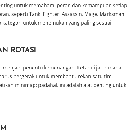
penting untuk memahami peran dan kemampuan setiap
ran, seperti Tank, Fighter, Assassin, Mage, Marksman,
ap kategori untuk menemukan yang paling sesuai
AN ROTASI
a menjadi penentu kemenangan. Ketahui jalur mana
harus bergerak untuk membantu rekan satu tim.
tikan minimap; padahal, ini adalah alat penting untuk
IM