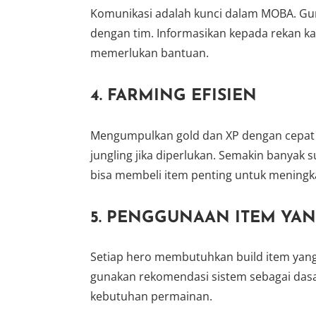
Komunikasi adalah kunci dalam MOBA. Guna
dengan tim. Informasikan kepada rekan k
memerlukan bantuan.
4. FARMING EFISIEN
Mengumpulkan gold dan XP dengan cepat ad
jungling jika diperlukan. Semakin banya
bisa membeli item penting untuk meningk
5. PENGGUNAAN ITEM YAN
Setiap hero membutuhkan build item yang 
gunakan rekomendasi sistem sebagai das
kebutuhan permainan.