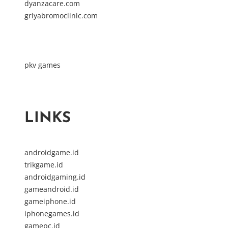
dyanzacare.com
griyabromoclinic.com
pkv games
LINKS
androidgame.id
trikgame.id
androidgaming.id
gameandroid.id
gameiphone.id
iphonegames.id
gamepc.id