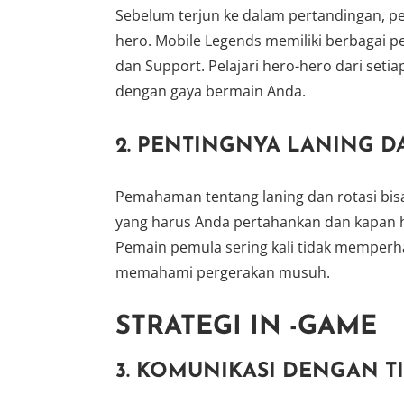
Sebelum terjun ke dalam pertandingan, 
hero. Mobile Legends memiliki berbagai pe
dan Support. Pelajari hero-hero dari seti
dengan gaya bermain Anda.
2. PENTINGNYA LANING D
Pemahaman tentang laning dan rotasi bis
yang harus Anda pertahankan dan kapan 
Pemain pemula sering kali tidak memperha
memahami pergerakan musuh.
STRATEGI IN -GAME
3. KOMUNIKASI DENGAN T