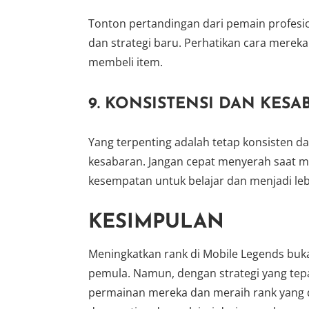
Tonton pertandingan dari pemain profesio
dan strategi baru. Perhatikan cara merek
membeli item.
9. KONSISTENSI DAN KES
Yang terpenting adalah tetap konsisten 
kesabaran. Jangan cepat menyerah saat m
kesempatan untuk belajar dan menjadi leb
KESIMPULAN
Meningkatkan rank di Mobile Legends buk
pemula. Namun, dengan strategi yang tep
permainan mereka dan meraih rank yang d