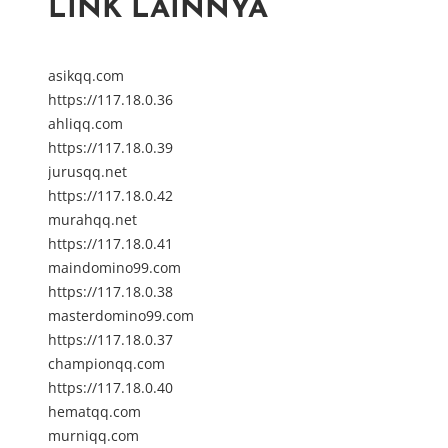
LINK LAINNYA
asikqq.com
https://117.18.0.36
ahliqq.com
https://117.18.0.39
jurusqq.net
https://117.18.0.42
murahqq.net
https://117.18.0.41
maindomino99.com
https://117.18.0.38
masterdomino99.com
https://117.18.0.37
championqq.com
https://117.18.0.40
hematqq.com
murniqq.com