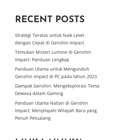
RECENT POSTS
Strategi Teratas untuk Naik Level
dengan Cepat di Genshin Impact
Temukan Misteri Lumine di Genshin
Impact: Panduan Lengkap
Panduan Utama untuk Mengunduh
Genshin Impact di PC pada tahun 2023
Dampak Genshin: Mengeksplorasi Tema
Dewasa dalam Gaming
Panduan Utama Natlan di Genshin
Impact: Menjelajahi Wilayah Baru yang
Penuh Petualang