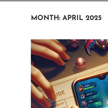
MONTH:
APRIL 2025