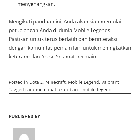
menyenangkan.
Mengikuti panduan ini, Anda akan siap memulai
petualangan Anda di dunia Mobile Legends.
Pastikan untuk terus berlatih dan berinteraksi
dengan komunitas pemain lain untuk meningkatkan
keterampilan Anda. Selamat bermain!
Posted in
Dota 2
,
Minecraft
,
Mobile Legend
,
Valorant
Tagged
cara-membuat-akun-baru-mobile-legend
PUBLISHED BY