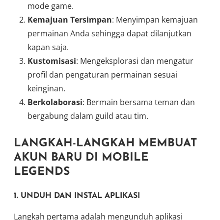
mode game.
Kemajuan Tersimpan
: Menyimpan kemajuan
permainan Anda sehingga dapat dilanjutkan
kapan saja.
Kustomisasi
: Mengeksplorasi dan mengatur
profil dan pengaturan permainan sesuai
keinginan.
Berkolaborasi
: Bermain bersama teman dan
bergabung dalam guild atau tim.
LANGKAH-LANGKAH MEMBUAT
AKUN BARU DI MOBILE
LEGENDS
1. UNDUH DAN INSTAL APLIKASI
Langkah pertama adalah mengunduh aplikasi