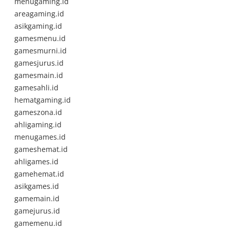
menugaming.id
areagaming.id
asikgaming.id
gamesmenu.id
gamesmurni.id
gamesjurus.id
gamesmain.id
gamesahli.id
hematgaming.id
gameszona.id
ahligaming.id
menugames.id
gameshemat.id
ahligames.id
gamehemat.id
asikgames.id
gamemain.id
gamejurus.id
gamemenu.id