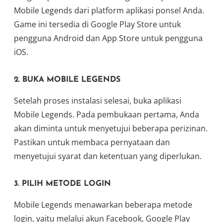
Mobile Legends dari platform aplikasi ponsel Anda.
Game ini tersedia di Google Play Store untuk
pengguna Android dan App Store untuk pengguna
iOS.
2. BUKA MOBILE LEGENDS
Setelah proses instalasi selesai, buka aplikasi
Mobile Legends. Pada pembukaan pertama, Anda
akan diminta untuk menyetujui beberapa perizinan.
Pastikan untuk membaca pernyataan dan
menyetujui syarat dan ketentuan yang diperlukan.
3. PILIH METODE LOGIN
Mobile Legends menawarkan beberapa metode
login, yaitu melalui akun Facebook, Google Play