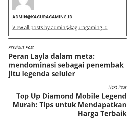
ADMIN@KAGURAGAMING.ID
View all posts by
admin@kaguragaming.id
Previous Post
POST
Peran Layla dalam meta:
NAVIGATION
mendominasi sebagai penembak
jitu legenda seluler
Next Post
Top Up Diamond Mobile Legend
Murah: Tips untuk Mendapatkan
Harga Terbaik