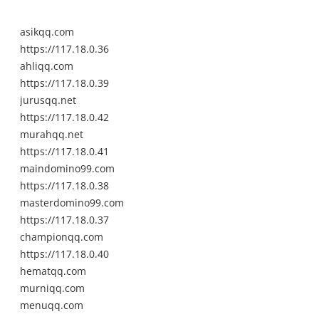
asikqq.com
https://117.18.0.36
ahliqq.com
https://117.18.0.39
jurusqq.net
https://117.18.0.42
murahqq.net
https://117.18.0.41
maindomino99.com
https://117.18.0.38
masterdomino99.com
https://117.18.0.37
championqq.com
https://117.18.0.40
hematqq.com
murniqq.com
menuqq.com