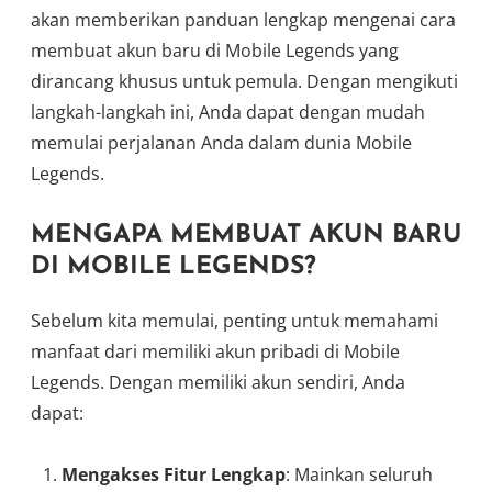
akan memberikan panduan lengkap mengenai cara
membuat akun baru di Mobile Legends yang
dirancang khusus untuk pemula. Dengan mengikuti
langkah-langkah ini, Anda dapat dengan mudah
memulai perjalanan Anda dalam dunia Mobile
Legends.
MENGAPA MEMBUAT AKUN BARU
DI MOBILE LEGENDS?
Sebelum kita memulai, penting untuk memahami
manfaat dari memiliki akun pribadi di Mobile
Legends. Dengan memiliki akun sendiri, Anda
dapat:
Mengakses Fitur Lengkap
: Mainkan seluruh