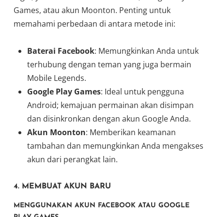
Games, atau akun Moonton. Penting untuk
memahami perbedaan di antara metode ini:
Baterai Facebook
: Memungkinkan Anda untuk
terhubung dengan teman yang juga bermain
Mobile Legends.
Google Play Games
: Ideal untuk pengguna
Android; kemajuan permainan akan disimpan
dan disinkronkan dengan akun Google Anda.
Akun Moonton
: Memberikan keamanan
tambahan dan memungkinkan Anda mengakses
akun dari perangkat lain.
4. MEMBUAT AKUN BARU
MENGGUNAKAN AKUN FACEBOOK ATAU GOOGLE