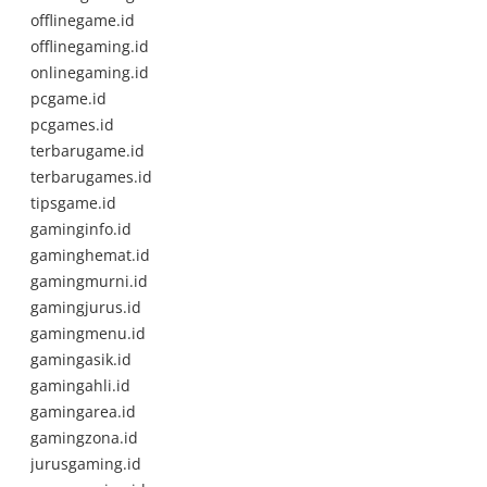
offlinegame.id
offlinegaming.id
onlinegaming.id
pcgame.id
pcgames.id
terbarugame.id
terbarugames.id
tipsgame.id
gaminginfo.id
gaminghemat.id
gamingmurni.id
gamingjurus.id
gamingmenu.id
gamingasik.id
gamingahli.id
gamingarea.id
gamingzona.id
jurusgaming.id