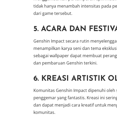
tidak hanya menambah intensitas pada pe
dari game tersebut.
5.
ACARA DAN FESTI
Genshin Impact secara rutin menyelengga
menampilkan karya seni dan tema eksklus
sebagai wallpaper dapat membuat perangk
dan pembaruan Genshin terkini.
6.
KREASI ARTISTIK 
Komunitas Genshin Impact dipenuhi oleh 
penggemar yang fantastis. Kreasi ini seri
dan dapat menjadi cara kreatif untuk men
komunitas.