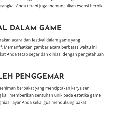
rangkat Anda tetapi juga memunculkan esensi heroik
VAL DALAM GAME
rakan acara dan festival dalam game yang
if. Memanfaatkan gambar acara berbatas waktu ini
at Anda tetap segar dan dihiasi dengan pengetahuan
OLEH PENGGEMAR
seniman berbakat yang menciptakan karya seni
ng kali memberikan sentuhan unik pada estetika game
ghiasi layar Anda sekaligus mendukung bakat