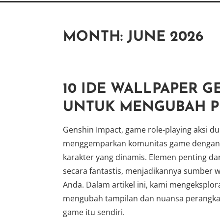
MONTH:
JUNE 2026
10 IDE WALLPAPER G
UNTUK MENGUBAH P
Genshin Impact, game role-playing aksi d
menggemparkan komunitas game dengan gr
karakter yang dinamis. Elemen penting dar
secara fantastis, menjadikannya sumber 
Anda. Dalam artikel ini, kami mengeksplor
mengubah tampilan dan nuansa perangkat
game itu sendiri.