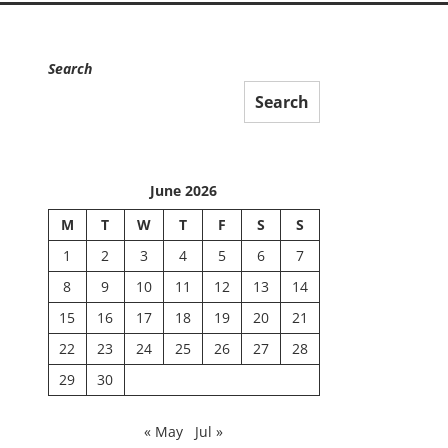
Search
Search
June 2026
M
T
W
T
F
S
S
1
2
3
4
5
6
7
8
9
10
11
12
13
14
15
16
17
18
19
20
21
22
23
24
25
26
27
28
29
30
« May
Jul »