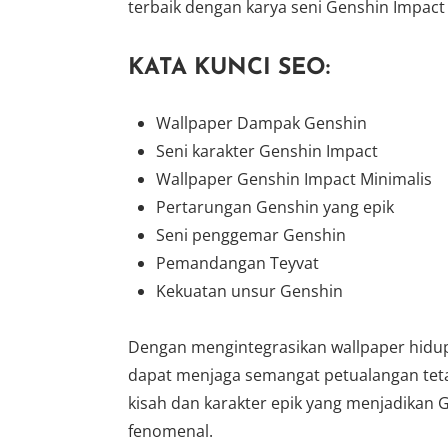
terbaik dengan karya seni Genshin Impac
KATA KUNCI SEO:
Wallpaper Dampak Genshin
Seni karakter Genshin Impact
Wallpaper Genshin Impact Minimalis
Pertarungan Genshin yang epik
Seni penggemar Genshin
Pemandangan Teyvat
Kekuatan unsur Genshin
Dengan mengintegrasikan wallpaper hidup 
dapat menjaga semangat petualangan tet
kisah dan karakter epik yang menjadikan
fenomenal.