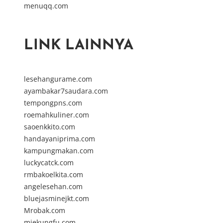
menuqq.com
LINK LAINNYA
lesehangurame.com
ayambakar7saudara.com
tempongpns.com
roemahkuliner.com
saoenkkito.com
handayaniprima.com
kampungmakan.com
luckycatck.com
rmbakoelkita.com
angelesehan.com
bluejasminejkt.com
Mrobak.com
miekungfu.com