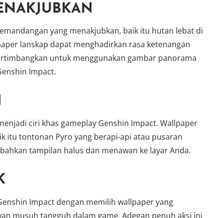
ENAKJUBKAN
pemandangan yang menakjubkan, baik itu hutan lebat di
lpaper lanskap dapat menghadirkan rasa ketenangan
Pertimbangkan untuk menggunakan gambar panorama
enshin Impact.
N
enjadi ciri khas gameplay Genshin Impact. Wallpaper
ik itu tontonan Pyro yang berapi-api atau pusaran
hkan tampilan halus dan menawan ke layar Anda.
K
nshin Impact dengan memilih wallpaper yang
n musuh tangguh dalam game. Adegan penuh aksi ini