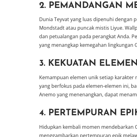
2.
PEMANDANGAN M
Dunia Teyvat yang luas dipenuhi dengan 
Mondstadt atau puncak mistis Liyue. Wal
dan petualangan pada perangkat Anda. 
yang menangkap kemegahan lingkungan G
3.
KEKUATAN ELEME
Kemampuan elemen unik setiap karakter m
yang berfokus pada elemen-elemen ini, ba
Anemo yang menenangkan, dapat menamba
4.
PERTEMPURAN EPI
Hidupkan kembali momen mendebarkan Ge
menggambarkan pertempuran epik melawa