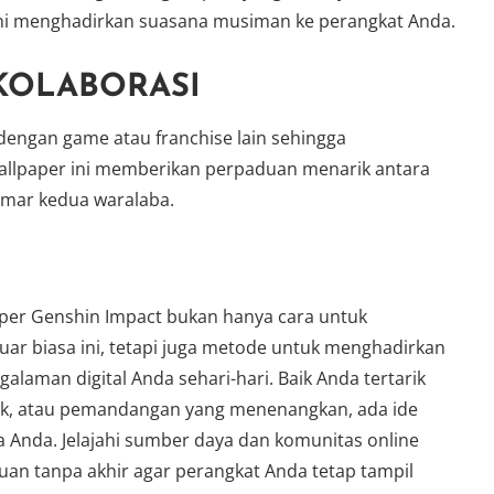
ni menghadirkan suasana musiman ke perangkat Anda.
KOLABORASI
dengan game atau franchise lain sehingga
Wallpaper ini memberikan perpaduan menarik antara
emar kedua waralaba.
er Genshin Impact bukan hanya cara untuk
ar biasa ini, tetapi juga metode untuk menghadirkan
laman digital Anda sehari-hari. Baik Anda tertarik
pik, atau pemandangan yang menenangkan, ada ide
ra Anda. Jelajahi sumber daya dan komunitas online
an tanpa akhir agar perangkat Anda tetap tampil