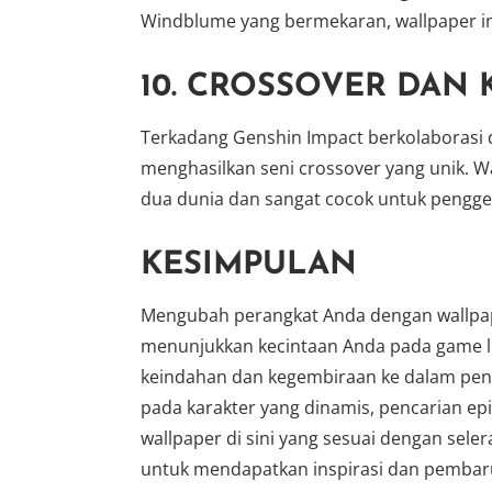
Windblume yang bermekaran, wallpaper i
10.
CROSSOVER DAN 
Terkadang Genshin Impact berkolaborasi 
menghasilkan seni crossover yang unik. 
dua dunia dan sangat cocok untuk pengg
KESIMPULAN
Mengubah perangkat Anda dengan wallpap
menunjukkan kecintaan Anda pada game lu
keindahan dan kegembiraan ke dalam penga
pada karakter yang dinamis, pencarian e
wallpaper di sini yang sesuai dengan sele
untuk mendapatkan inspirasi dan pembaru