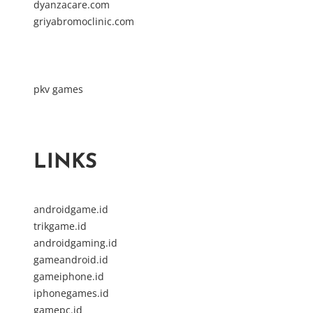
dyanzacare.com
griyabromoclinic.com
pkv games
LINKS
androidgame.id
trikgame.id
androidgaming.id
gameandroid.id
gameiphone.id
iphonegames.id
gamepc.id