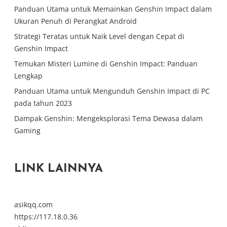
Panduan Utama untuk Memainkan Genshin Impact dalam
Ukuran Penuh di Perangkat Android
Strategi Teratas untuk Naik Level dengan Cepat di
Genshin Impact
Temukan Misteri Lumine di Genshin Impact: Panduan
Lengkap
Panduan Utama untuk Mengunduh Genshin Impact di PC
pada tahun 2023
Dampak Genshin: Mengeksplorasi Tema Dewasa dalam
Gaming
LINK LAINNYA
asikqq.com
https://117.18.0.36