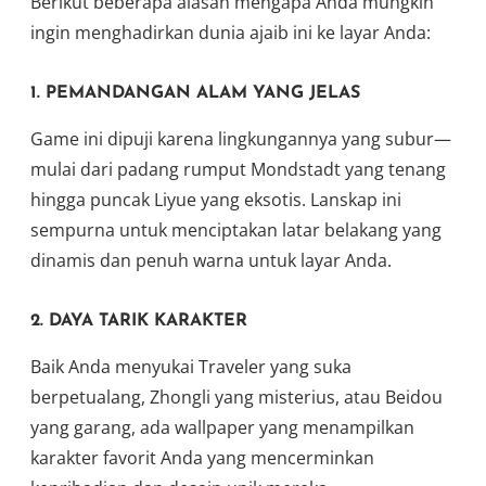
Berikut beberapa alasan mengapa Anda mungkin
ingin menghadirkan dunia ajaib ini ke layar Anda:
1.
PEMANDANGAN ALAM YANG JELAS
Game ini dipuji karena lingkungannya yang subur—
mulai dari padang rumput Mondstadt yang tenang
hingga puncak Liyue yang eksotis. Lanskap ini
sempurna untuk menciptakan latar belakang yang
dinamis dan penuh warna untuk layar Anda.
2.
DAYA TARIK KARAKTER
Baik Anda menyukai Traveler yang suka
berpetualang, Zhongli yang misterius, atau Beidou
yang garang, ada wallpaper yang menampilkan
karakter favorit Anda yang mencerminkan