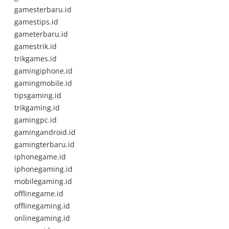
gamesterbaru.id
gamestips.id
gameterbaru.id
gamestrik.id
trikgames.id
gamingiphone.id
gamingmobile.id
tipsgaming.id
trikgaming.id
gamingpc.id
gamingandroid.id
gamingterbaru.id
iphonegame.id
iphonegaming.id
mobilegaming.id
offlinegame.id
offlinegaming.id
onlinegaming.id