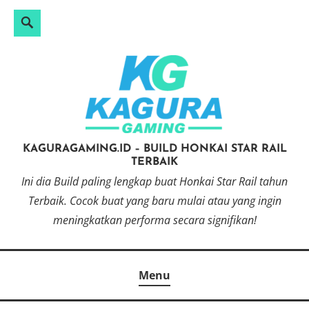
Search
Search
Skip
for:
to
content
KAGURAGAMING.ID – BUILD HONKAI STAR RAIL
TERBAIK
Ini dia Build paling lengkap buat Honkai Star Rail tahun
Terbaik. Cocok buat yang baru mulai atau yang ingin
meningkatkan performa secara signifikan!
Menu