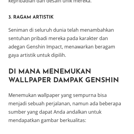
kepribadian dan desain unik mereka.
3.
RAGAM ARTISTIK
Seniman di seluruh dunia telah menambahkan
sentuhan pribadi mereka pada karakter dan
adegan Genshin Impact, menawarkan beragam
gaya artistik untuk dipilih.
DI MANA MENEMUKAN
WALLPAPER DAMPAK GENSHIN
Menemukan wallpaper yang sempurna bisa
menjadi sebuah perjalanan, namun ada beberapa
sumber yang dapat Anda andalkan untuk
mendapatkan gambar berkualitas: