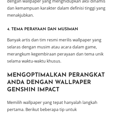
dengan wallpaper yang menghidupkan aksi dinamis
dan kemampuan karakter dalam definisi tinggi yang
menakjubkan.
4.
TEMA PERAYAAN DAN MUSIMAN
Banyak artis dan tim resmi merilis wallpaper yang
selaras dengan musim atau acara dalam game,
merangkum kegembiraan perayaan dan tema unik
selama waktu-waktu khusus.
MENGOPTIMALKAN PERANGKAT
ANDA DENGAN WALLPAPER
GENSHIN IMPACT
Memilih wallpaper yang tepat hanyalah langkah
pertama. Berikut beberapa tip untuk