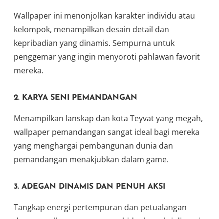
Wallpaper ini menonjolkan karakter individu atau
kelompok, menampilkan desain detail dan
kepribadian yang dinamis. Sempurna untuk
penggemar yang ingin menyoroti pahlawan favorit
mereka.
2.
KARYA SENI PEMANDANGAN
Menampilkan lanskap dan kota Teyvat yang megah,
wallpaper pemandangan sangat ideal bagi mereka
yang menghargai pembangunan dunia dan
pemandangan menakjubkan dalam game.
3.
ADEGAN DINAMIS DAN PENUH AKSI
Tangkap energi pertempuran dan petualangan