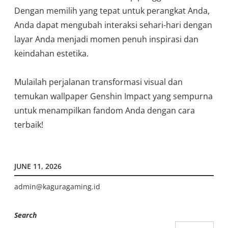
Dengan memilih yang tepat untuk perangkat Anda,
Anda dapat mengubah interaksi sehari-hari dengan
layar Anda menjadi momen penuh inspirasi dan
keindahan estetika.
Mulailah perjalanan transformasi visual dan
temukan wallpaper Genshin Impact yang sempurna
untuk menampilkan fandom Anda dengan cara
terbaik!
JUNE 11, 2026
admin@kaguragaming.id
Search