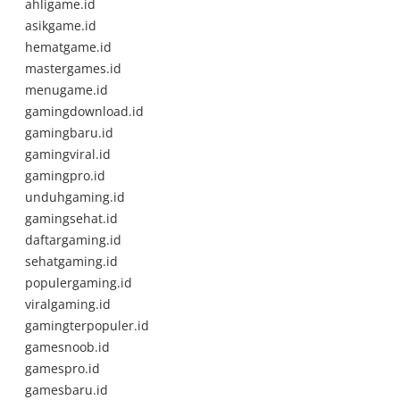
ahligame.id
asikgame.id
hematgame.id
mastergames.id
menugame.id
gamingdownload.id
gamingbaru.id
gamingviral.id
gamingpro.id
unduhgaming.id
gamingsehat.id
daftargaming.id
sehatgaming.id
populergaming.id
viralgaming.id
gamingterpopuler.id
gamesnoob.id
gamespro.id
gamesbaru.id