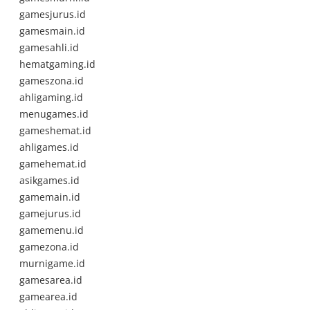
gamesjurus.id
gamesmain.id
gamesahli.id
hematgaming.id
gameszona.id
ahligaming.id
menugames.id
gameshemat.id
ahligames.id
gamehemat.id
asikgames.id
gamemain.id
gamejurus.id
gamemenu.id
gamezona.id
murnigame.id
gamesarea.id
gamearea.id