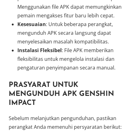
Menggunakan file APK dapat memungkinkan
pemain mengakses fitur baru lebih cepat.
Kesesuaian
: Untuk beberapa perangkat,
mengunduh APK secara langsung dapat
menyelesaikan masalah kompatibilitas.
Instalasi Fleksibel
: File APK memberikan
fleksibilitas untuk mengelola instalasi dan
pengaturan penyimpanan secara manual.
PRASYARAT UNTUK
MENGUNDUH APK GENSHIN
IMPACT
Sebelum melanjutkan pengunduhan, pastikan
perangkat Anda memenuhi persyaratan berikut: