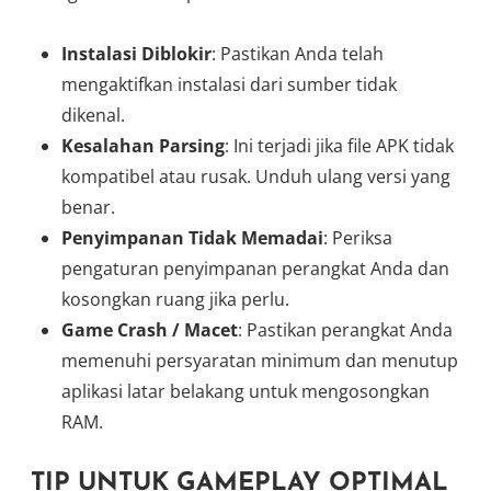
Instalasi Diblokir
: Pastikan Anda telah
mengaktifkan instalasi dari sumber tidak
dikenal.
Kesalahan Parsing
: Ini terjadi jika file APK tidak
kompatibel atau rusak. Unduh ulang versi yang
benar.
Penyimpanan Tidak Memadai
: Periksa
pengaturan penyimpanan perangkat Anda dan
kosongkan ruang jika perlu.
Game Crash / Macet
: Pastikan perangkat Anda
memenuhi persyaratan minimum dan menutup
aplikasi latar belakang untuk mengosongkan
RAM.
TIP UNTUK GAMEPLAY OPTIMAL