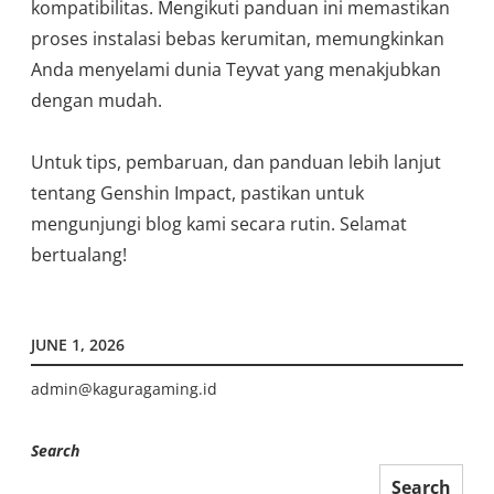
kompatibilitas. Mengikuti panduan ini memastikan
proses instalasi bebas kerumitan, memungkinkan
Anda menyelami dunia Teyvat yang menakjubkan
dengan mudah.
Untuk tips, pembaruan, dan panduan lebih lanjut
tentang Genshin Impact, pastikan untuk
mengunjungi blog kami secara rutin. Selamat
bertualang!
JUNE 1, 2026
admin@kaguragaming.id
Search
Search