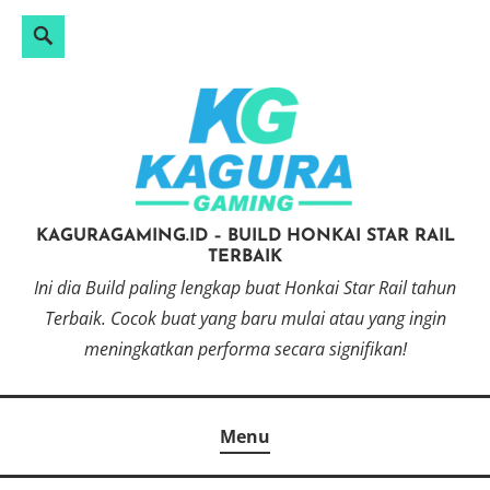
Search
Search
Skip
for:
to
content
KAGURAGAMING.ID – BUILD HONKAI STAR RAIL
TERBAIK
Ini dia Build paling lengkap buat Honkai Star Rail tahun
Terbaik. Cocok buat yang baru mulai atau yang ingin
meningkatkan performa secara signifikan!
Menu