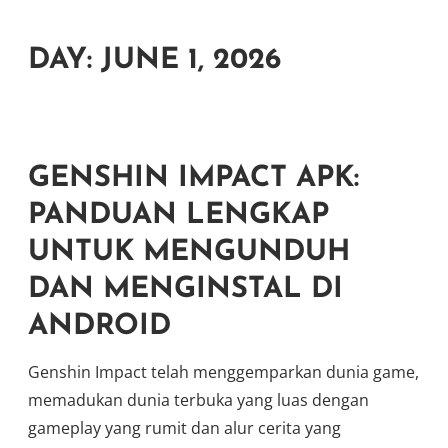
DAY:
JUNE 1, 2026
GENSHIN IMPACT APK:
PANDUAN LENGKAP
UNTUK MENGUNDUH
DAN MENGINSTAL DI
ANDROID
Genshin Impact telah menggemparkan dunia game,
memadukan dunia terbuka yang luas dengan
gameplay yang rumit dan alur cerita yang