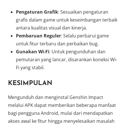
Pengaturan Grafik
: Sesuaikan pengaturan
grafis dalam game untuk keseimbangan terbaik
antara kualitas visual dan kinerja.
Pembaruan Reguler
: Selalu perbarui game
untuk fitur terbaru dan perbaikan bug.
Gunakan Wi-Fi
: Untuk pengunduhan dan
pemutaran yang lancar, disarankan koneksi Wi-
Fi yang stabil.
KESIMPULAN
Mengunduh dan menginstal Genshin Impact
melalui APK dapat memberikan beberapa manfaat
bagi pengguna Android, mulai dari mendapatkan
akses awal ke fitur hingga menyelesaikan masalah