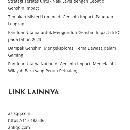
Strategi Teratas untuk Naik Level dengan Cepat di
Genshin Impact
Temukan Misteri Lumine di Genshin Impact: Panduan
Lengkap
Panduan Utama untuk Mengunduh Genshin Impact di PC
pada tahun 2023
Dampak Genshin: Mengeksplorasi Tema Dewasa dalam
Gaming
Panduan Utama Natlan di Genshin Impact: Menjelajahi
Wilayah Baru yang Penuh Petualang
LINK LAINNYA
asikqq.com
https://117.18.0.36
ahliqq.com