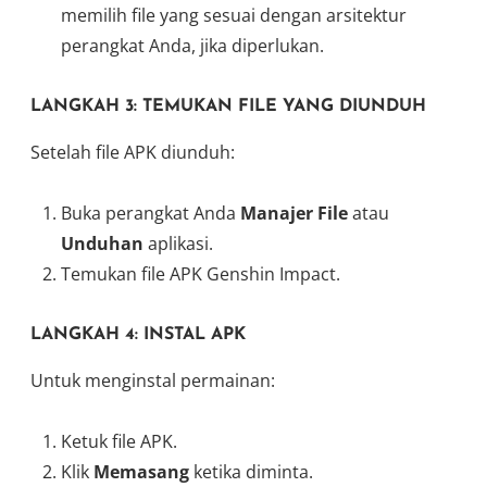
memilih file yang sesuai dengan arsitektur
perangkat Anda, jika diperlukan.
LANGKAH 3: TEMUKAN FILE YANG DIUNDUH
Setelah file APK diunduh:
Buka perangkat Anda
Manajer File
atau
Unduhan
aplikasi.
Temukan file APK Genshin Impact.
LANGKAH 4: INSTAL APK
Untuk menginstal permainan:
Ketuk file APK.
Klik
Memasang
ketika diminta.