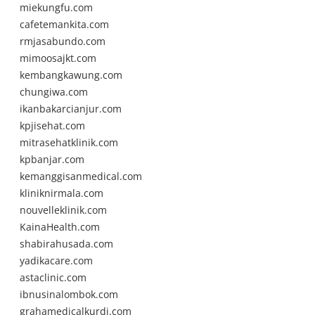
miekungfu.com
cafetemankita.com
rmjasabundo.com
mimoosajkt.com
kembangkawung.com
chungiwa.com
ikanbakarcianjur.com
kpjisehat.com
mitrasehatklinik.com
kpbanjar.com
kemanggisanmedical.com
kliniknirmala.com
nouvelleklinik.com
KainaHealth.com
shabirahusada.com
yadikacare.com
astaclinic.com
ibnusinalombok.com
grahamedicalkurdi.com