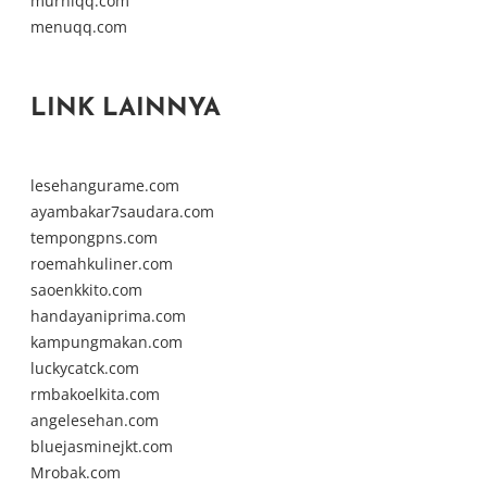
murniqq.com
menuqq.com
LINK LAINNYA
lesehangurame.com
ayambakar7saudara.com
tempongpns.com
roemahkuliner.com
saoenkkito.com
handayaniprima.com
kampungmakan.com
luckycatck.com
rmbakoelkita.com
angelesehan.com
bluejasminejkt.com
Mrobak.com