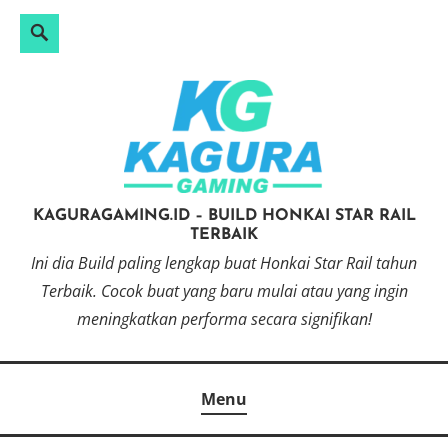
Search
Search
Skip
for:
to
content
KAGURAGAMING.ID – BUILD HONKAI STAR RAIL
TERBAIK
Ini dia Build paling lengkap buat Honkai Star Rail tahun
Terbaik. Cocok buat yang baru mulai atau yang ingin
meningkatkan performa secara signifikan!
Menu