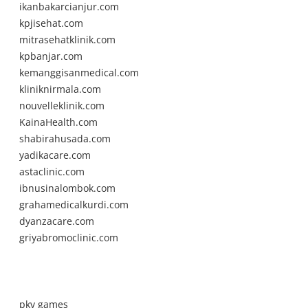
ikanbakarcianjur.com
kpjisehat.com
mitrasehatklinik.com
kpbanjar.com
kemanggisanmedical.com
kliniknirmala.com
nouvelleklinik.com
KainaHealth.com
shabirahusada.com
yadikacare.com
astaclinic.com
ibnusinalombok.com
grahamedicalkurdi.com
dyanzacare.com
griyabromoclinic.com
pkv games