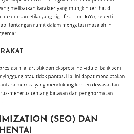
ang melibatkan karakter yang mungkin terlihat di
ukum dan etika yang signifikan. miHoYo, seperti
pi tantangan rumit dalam mengatasi masalah ini
nggemar.
ARAKAT
asi nilai artistik dan ekspresi individu di balik seni
yinggung atau tidak pantas. Hal ini dapat menciptakan
 antara mereka yang mendukung konten dewasa dan
erus-menerus tentang batasan dan penghormatan
i.
IMIZATION (SEO) DAN
 HENTAI