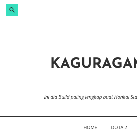
Search
Search
Skip
for:
to
content
KAGURAGAM
Ini dia Build paling lengkap buat Honkai S
HOME
DOTA 2