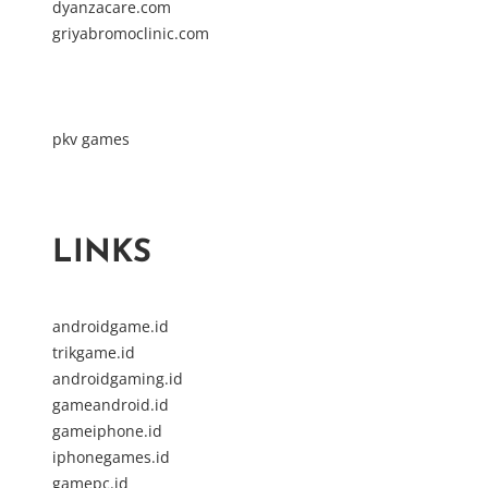
dyanzacare.com
griyabromoclinic.com
pkv games
LINKS
androidgame.id
trikgame.id
androidgaming.id
gameandroid.id
gameiphone.id
iphonegames.id
gamepc.id