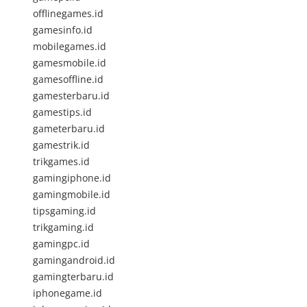
offlinegames.id
gamesinfo.id
mobilegames.id
gamesmobile.id
gamesoffline.id
gamesterbaru.id
gamestips.id
gameterbaru.id
gamestrik.id
trikgames.id
gamingiphone.id
gamingmobile.id
tipsgaming.id
trikgaming.id
gamingpc.id
gamingandroid.id
gamingterbaru.id
iphonegame.id