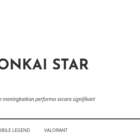
ONKAI STAR
in meningkatkan performa secara signifikan!
BILE LEGEND
VALORANT